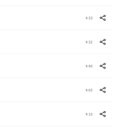
4:33
4:32
4:40
4:05
4:10