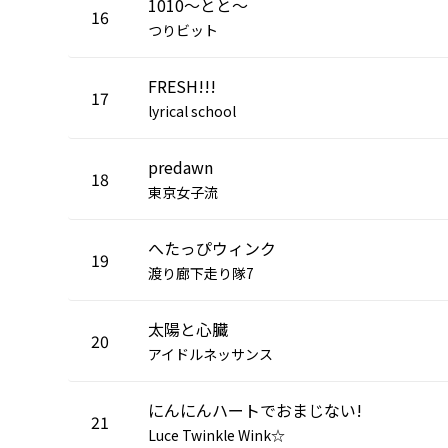
1010～とと～
16
つりビット
FRESH!!!
17
lyrical school
predawn
18
東京女子流
へたっぴウィンク
19
渡り廊下走り隊7
太陽と心臓
20
アイドルネッサンス
にんにんハートでおまじない!
21
Luce Twinkle Wink☆