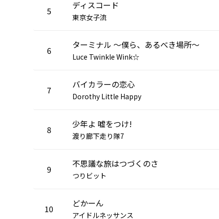
ディスコード
5
東京女子流
ターミナル ～僕ら、あるべき場所～
6
Luce Twinkle Wink☆
バイカラーの恋心
7
Dorothy Little Happy
少年よ 嘘をつけ!
8
渡り廊下走り隊7
不思議な旅はつづくのさ
9
つりビット
どかーん
10
アイドルネッサンス