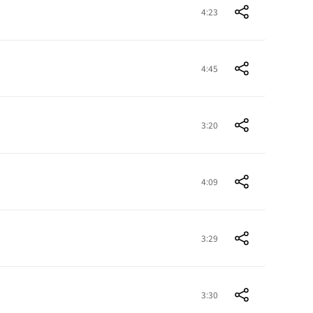
4:23
4:45
3:20
4:09
3:29
3:30