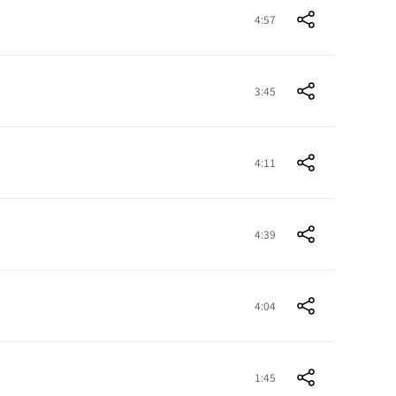
4:57
3:45
4:11
4:39
4:04
1:45