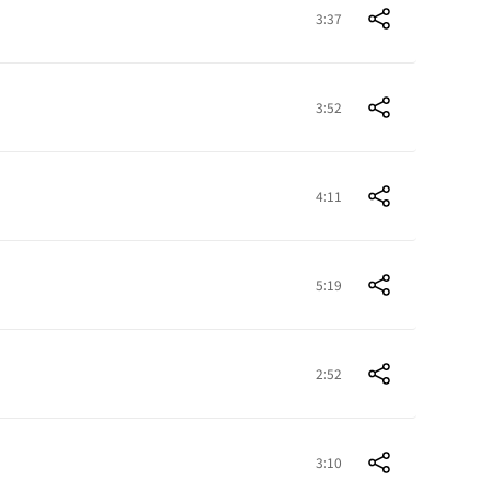
3:37
3:52
4:11
5:19
2:52
3:10