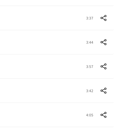
3:37
3:44
3:57
3:42
4:05