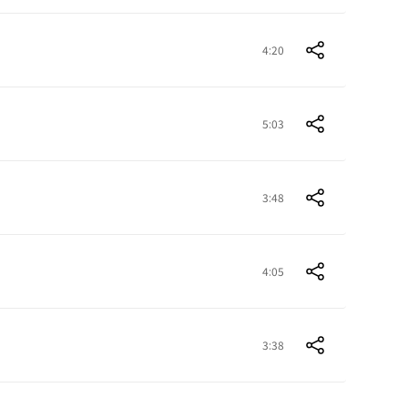
4:20
5:03
3:48
4:05
3:38