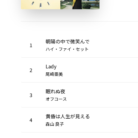
朝陽の中で微笑んで
1
ハイ・ファイ・セット
Lady
2
尾崎亜美
眠れぬ夜
3
オフコース
黄昏は人生が見える
4
森山 良子