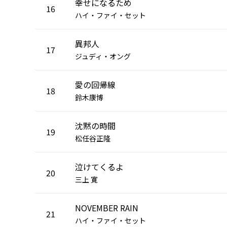
幸せになるため
16
ハイ・ファイ・セット
異邦人
17
ジュディ・オング
愛の回帰線
18
鈴木康博
沈黙の時間
19
松任谷正隆
泣けてくるよ
20
三上 寛
NOVEMBER RAIN
21
ハイ・ファイ・セット