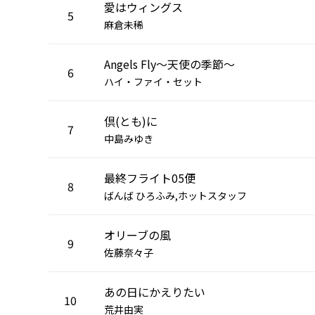
愛はウィングス
5
麻倉未稀
Angels Fly〜天使の季節〜
6
ハイ・ファイ・セット
倶(とも)に
7
中島みゆき
最終フライト05便
8
ばんば ひろふみ,ホットスタッフ
オリーブの風
9
佐藤奈々子
あの日にかえりたい
10
荒井由実