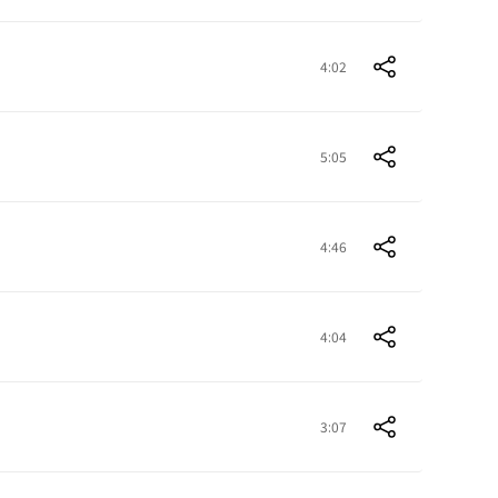
4:02
5:05
4:46
4:04
3:07