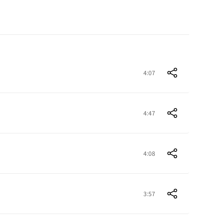
4:07
4:47
4:08
3:57