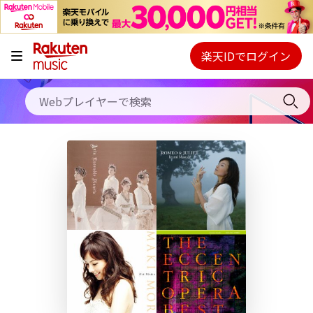
キャンペーン
料金プラン
楽天IDでログイン
Webプレイヤー
使い方
ご契約内容の確認・変更
ヘルプ
初回30日間無料お試し