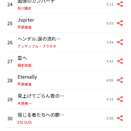
追憶のカンパーナ
24
5:11
秋川雅史
Jupiter
25
6:03
平原綾香
ヘンデル:涙の流れるままに
26
3:44
アンサンブル・プラネタ
空へ
27
4:42
岡本知高
Eternally
28
4:09
平原綾香
見上げてごらん夜の星を
29
4:15
米良美一
信じる者たちへの歌 feat.天平
30
3:56
ESCOLTA