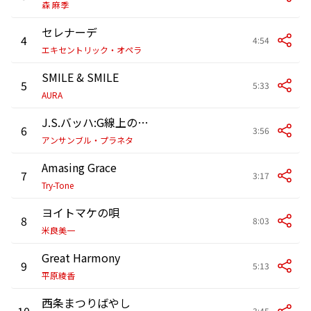
森 麻季
セレナーデ
4
4:54
エキセントリック・オペラ
SMILE & SMILE
5
5:33
AURA
J.S.バッハ:G線上のアリア
6
3:56
アンサンブル・プラネタ
Amasing Grace
7
3:17
Try-Tone
ヨイトマケの唄
8
8:03
米良美一
Great Harmony
9
5:13
平原綾香
西条まつりばやし
10
3:45