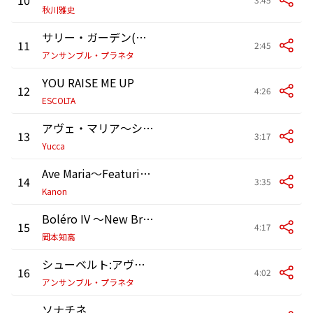
秋川雅史
サリー・ガーデン(アイルランド民謡)
11
2:45
アンサンブル・プラネタ
YOU RAISE ME UP
12
4:26
ESCOLTA
アヴェ・マリア～シューベルト～
13
3:17
Yucca
Ave Maria〜Featuring AYASA(Sword of the Far East)〜
14
3:35
Kanon
Boléro IV ～New Breath～
15
4:17
岡本知高
シューベルト:アヴェ・マリア
16
4:02
アンサンブル・プラネタ
ソナチネ