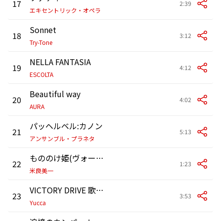
17
2:39
エキセントリック・オペラ
Sonnet
18
3:12
Try-Tone
NELLA FANTASIA
19
4:12
ESCOLTA
Beautiful way
20
4:02
AURA
パッヘルベル:カノン
21
5:13
アンサンブル・プラネタ
もののけ姫(ヴォーカル エンディング)
22
1:23
米良美一
VICTORY DRIVE 歌劇「魔笛」より～夜の女王のアリア～
23
3:53
Yucca