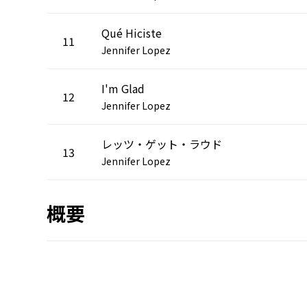
Qué Hiciste
11
Jennifer Lopez
I'm Glad
12
Jennifer Lopez
レッツ・ゲット・ラウド
13
Jennifer Lopez
概要