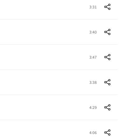
3:31
3:40
3:47
3:38
4:29
4:06