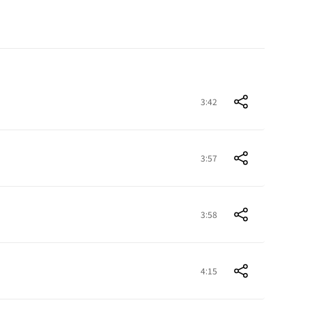
3:42
3:57
3:58
4:15