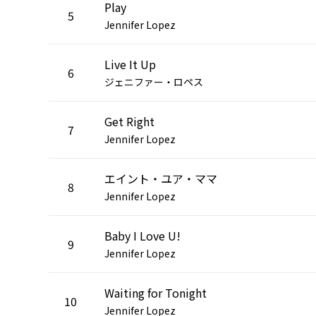
Play
5
Jennifer Lopez
Live It Up
6
ジェニファー・ロペス
Get Right
7
Jennifer Lopez
エイント・ユア・ママ
8
Jennifer Lopez
Baby I Love U!
9
Jennifer Lopez
Waiting for Tonight
10
Jennifer Lopez