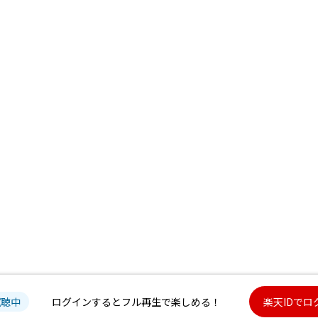
試聴中
ログインするとフル再生で楽しめる！
楽天IDでロ