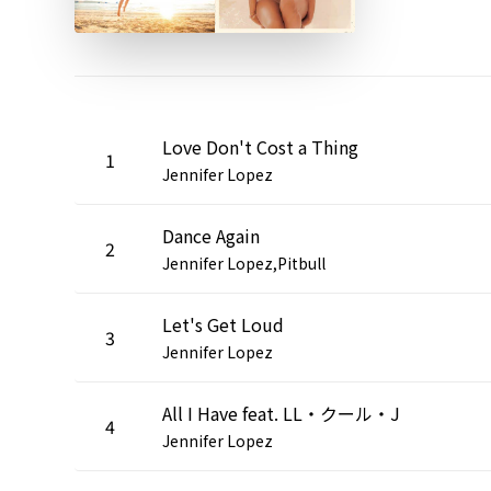
Love Don't Cost a Thing
1
Jennifer Lopez
Dance Again
2
Jennifer Lopez,Pitbull
Let's Get Loud
3
Jennifer Lopez
All I Have feat. LL・クール・J
4
Jennifer Lopez