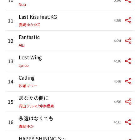
Noa
Last Kiss feat.KG
11
4:59
真崎ゆか/KG
Fantastic
12
4:24
AILI
Lost Wing
13
4:36
Lyrico
Calling
14
4:46
紗羅マリー
あなたの側に
15
4:56
青山テルマ/仲宗根泉
永遠はなくても
16
4:31
真崎ゆか
HAPPY SHINING STAR