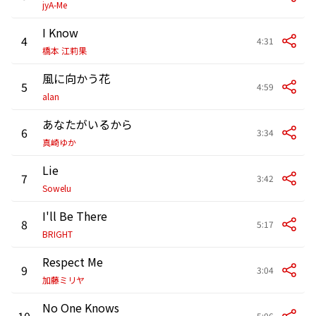
jyA-Me
I Know
4
4:31
橋本 江莉果
風に向かう花
5
4:59
alan
あなたがいるから
6
3:34
真崎ゆか
Lie
7
3:42
Sowelu
I'll Be There
8
5:17
BRIGHT
Respect Me
9
3:04
加藤ミリヤ
No One Knows
10
5:06