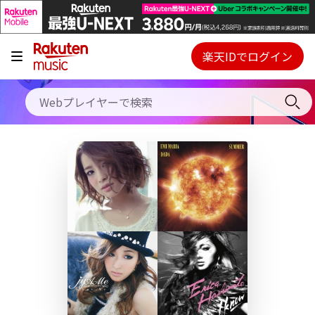
キャンペーン
料金プラン
楽天IDでログイン
Webプレイヤー
使い方
ご契約内容の確認・変更
ヘルプ
初回30日間無料お試し