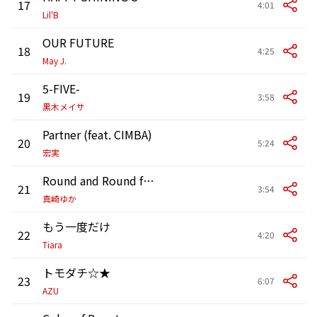
17
4:01
Lil'B
OUR FUTURE
18
4:25
May J.
5-FIVE-
19
3:58
黒木メイサ
Partner (feat. CIMBA)
20
5:24
宏実
Round and Round feat.SIMON
21
3:54
真崎ゆか
もう一度だけ
22
4:20
Tiara
トモダチ☆★
23
6:07
AZU