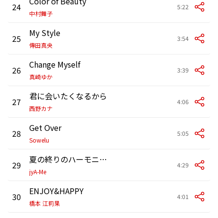
Color of Beauty
24
5:22
中村舞子
My Style
25
3:54
傳田真央
Change Myself
26
3:39
真崎ゆか
君に会いたくなるから
27
4:06
西野カナ
Get Over
28
5:05
Sowelu
夏の終りのハーモニー with Lil'B
29
4:29
jyA-Me
ENJOY&HAPPY
30
4:01
橋本 江莉果