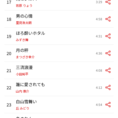
17
3:29
若原 りょう
男の心情
18
4:58
里見浩太朗
ほろ酔いホタル
19
4:31
みずき舞
月の秤
20
4:36
まつざき幸介
三流浪漫
21
4:08
小田純平
誰に愛されても
22
4:12
山内 惠介
白山雪舞い
23
4:54
丘 みどり