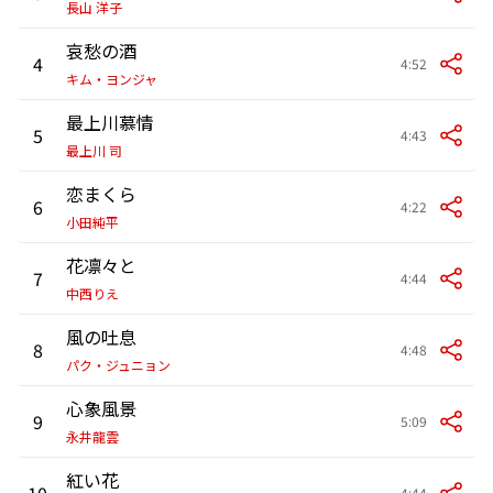
長山 洋子
哀愁の酒
4
4:52
キム・ヨンジャ
最上川慕情
5
4:43
最上川 司
恋まくら
6
4:22
小田純平
花凛々と
7
4:44
中西りえ
風の吐息
8
4:48
パク・ジュニョン
心象風景
9
5:09
永井龍雲
紅い花
10
4:44