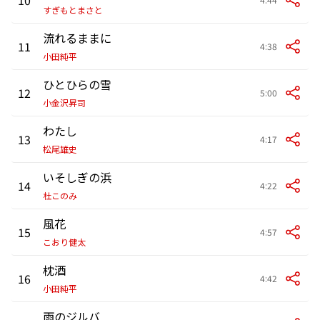
すぎもとまさと
流れるままに
11
4:38
小田純平
ひとひらの雪
12
5:00
小金沢昇司
わたし
13
4:17
松尾雄史
いそしぎの浜
14
4:22
杜このみ
風花
15
4:57
こおり健太
枕酒
16
4:42
小田純平
雨のジルバ