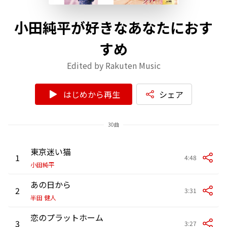
小田純平が好きなあなたにおす
すめ
Edited by Rakuten Music
はじめから再生
シェア
30曲
東京迷い猫
1
4:48
小田純平
あの日から
2
3:31
半田 健人
恋のプラットホーム
3
3:27