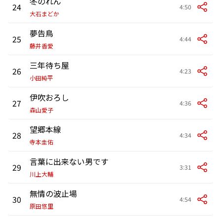
冬のれん
24
4:50
大石まどか
夢告鳥
25
4:44
藤井香愛
三年待ち屋
26
4:23
小田純平
伊吹おろし
27
4:36
森山愛子
望郷本線
28
4:34
寺本圭佑
言葉に出来ない男です
29
3:31
川上大輔
無情の波止場
30
4:54
原田悠里