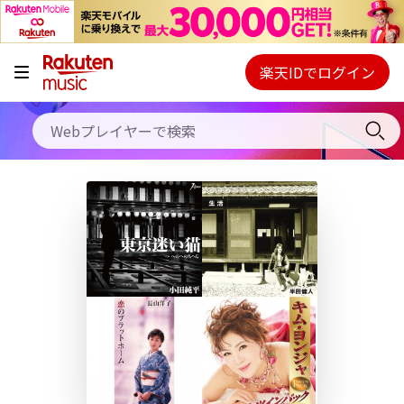
キャンペーン
料金プラン
楽天IDでログイン
Webプレイヤー
使い方
ご契約内容の確認・変更
ヘルプ
初回30日間無料お試し