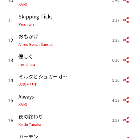
KAIKI
Skipping Ticks
11
2:27
Predawn
おもかげ
12
3:28
Alfred Beach Sandal
優しく
13
6:26
mei ehara
ミルクとシュガー duet with 上白石萌音
14
5:10
大橋トリオ
Always
15
4:53
KAIKI
夜の終わり
16
3:57
Keishi Tanaka
ガーデン