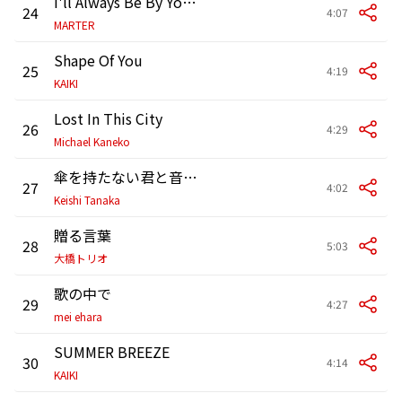
I'll Always Be By Your Side
24
4:07
MARTER
Shape Of You
25
4:19
KAIKI
Lost In This City
26
4:29
Michael Kaneko
傘を持たない君と音楽を
27
4:02
Keishi Tanaka
贈る言葉
28
5:03
大橋トリオ
歌の中で
29
4:27
mei ehara
SUMMER BREEZE
30
4:14
KAIKI