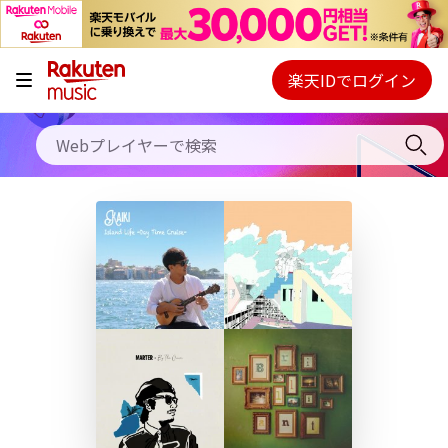
キャンペーン
料金プラン
楽天IDでログイン
Webプレイヤー
使い方
ご契約内容の確認・変更
ヘルプ
初回30日間無料お試し