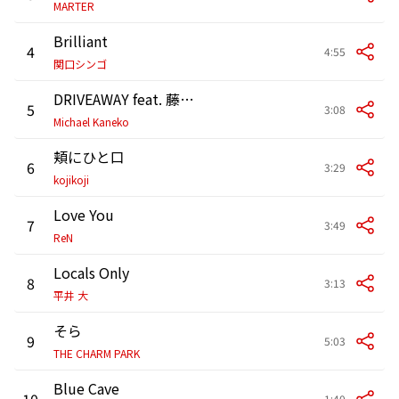
MARTER
Brilliant
4
4:55
関口シンゴ
DRIVEAWAY feat. 藤原さくら
5
3:08
Michael Kaneko
頬にひと口
6
3:29
kojikoji
Love You
7
3:49
ReN
Locals Only
8
3:13
平井 大
そら
9
5:03
THE CHARM PARK
Blue Cave
10
1:40