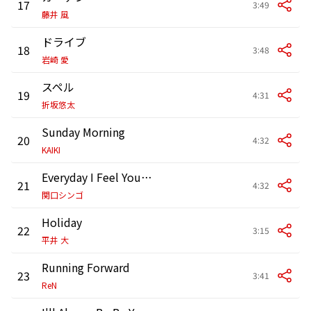
17
3:49
藤井 風
ドライブ
18
3:48
岩崎 愛
スペル
19
4:31
折坂悠太
Sunday Morning
20
4:32
KAIKI
Everyday I Feel Your Heart feat. mabanua
21
4:32
関口シンゴ
Holiday
22
3:15
平井 大
Running Forward
23
3:41
ReN