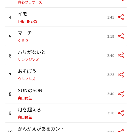
真心ブラザーズ
イモ
4
1:45
THE TIMERS
マーチ
5
3:19
くるり
ハリがないと
6
2:40
サンフジンズ
あそぼう
7
3:23
ウルフルズ
SUNのSON
8
3:40
奥田民生
月を超えろ
9
3:10
奥田民生
かんがえがあるカンガルー
10
2:23