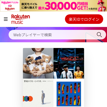
キャンペーン
料金プラン
楽天IDでログイン
Webプレイヤー
使い方
ご契約内容の確認・変更
ヘルプ
初回30日間無料お試し