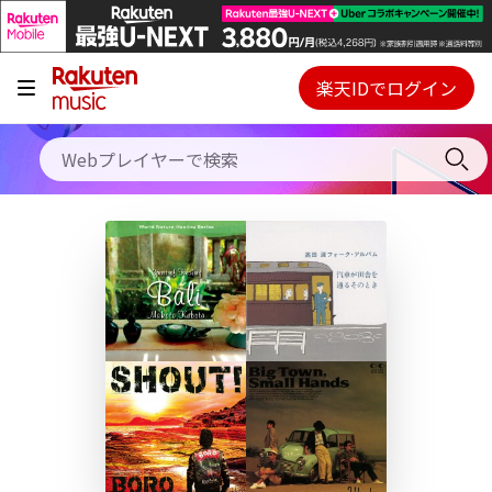
キャンペーン
料金プラン
楽天IDでログイン
Webプレイヤー
使い方
ご契約内容の確認・変更
ヘルプ
初回30日間無料お試し