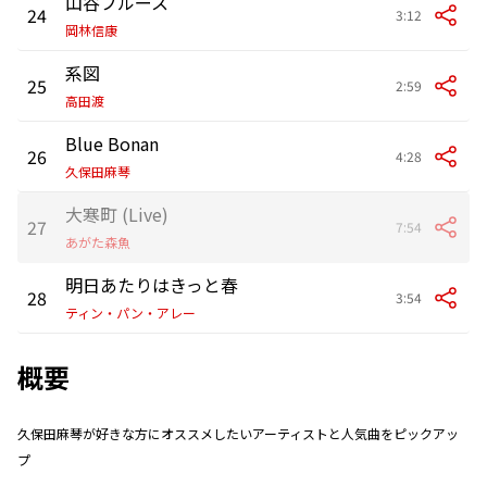
山谷ブルース
24
3:12
岡林信康
系図
25
2:59
高田渡
Blue Bonan
26
4:28
久保田麻琴
大寒町 (Live)
27
7:54
あがた森魚
明日あたりはきっと春
28
3:54
ティン・パン・アレー
概要
久保田麻琴が好きな方にオススメしたいアーティストと人気曲をピックアッ
プ