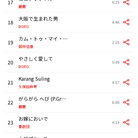
17
6:25
麗蘭
大阪で生まれた男
18
4:46
BORO
カム・トゥ・マイ・ベッド・サイド
19
2:25
岡林信康
やさしく愛して
20
5:49
BORO
Karang Suling
21
4:57
久保田麻琴
がらがら へび (P.Greenに捧ぐ)
22
6:00
麗蘭
お嫁においで
23
4:13
憂歌団