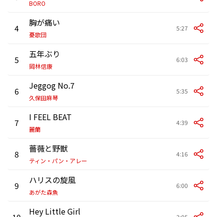
BORO
胸が痛い
4
5:27
憂歌団
五年ぶり
5
6:03
岡林信康
Jeggog No.7
6
5:35
久保田麻琴
I FEEL BEAT
7
4:39
麗蘭
薔薇と野獣
8
4:16
ティン・パン・アレー
ハリスの旋風
9
6:00
あがた森魚
Hey Little Girl
10
3:05