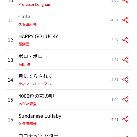
Professor Longhair
Cinta
11
4:34
久保田麻琴
HAPPY GO LUCKY
12
3:37
憂歌団
ボロ・ボロ
13
2:57
高田 渡
月にてらされて
14
4:37
ティン・パン・アレー
4000粒の恋の唄
15
1:00
あがた森魚
Sundanese Lullaby
16
4:41
久保田麻琴
ココナッツ バター