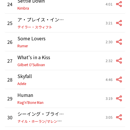
Settle Down
24
4:01
Kimbra
ア・プレイス・イン・ディス・ワールド
25
3:21
テイラー・スウィフト
Some Lovers
26
2:30
Rumer
What's in a Kiss
27
2:32
Gilbert O'Sullivan
Skyfall
28
4:46
Adele
Human
29
3:19
Rag'n'Bone Man
シーイング・ブラインド
30
3:05
ナ
イル・ホーラン/マレン・モリス