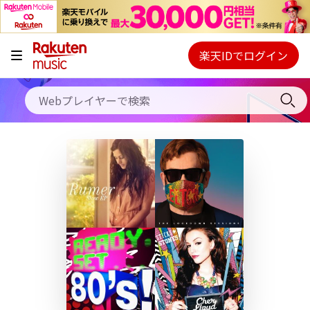
キャンペーン
料金プラン
楽天IDでログイン
Webプレイヤー
使い方
ご契約内容の確認・変更
ヘルプ
初回30日間無料お試し