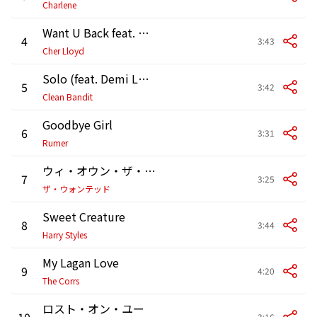
Charlene
Want U Back feat. Snoop Dogg
4
3:43
Cher Lloyd
Solo (feat. Demi Lovato)
5
3:42
Clean Bandit
Goodbye Girl
6
3:31
Rumer
ウィ・オウン・ザ・ナイト
7
3:25
ザ・ウォンテッド
Sweet Creature
8
3:44
Harry Styles
My Lagan Love
9
4:20
The Corrs
ロスト・オン・ユー
10
3:16