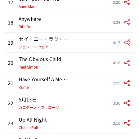
17
3:20
Anne-Marie
Anywhere
18
3:35
Rita Ora
セイ・ユー・ラヴ・ミー
19
4:17
ジェシー・ウェア
The Obvious Child
20
4:10
Paul Simon
Have Yourself A Merry Little Christmas
21
2:25
Rumer
5月13日
22
3:36
カエターノ・ヴェローゾ
Up All Night
23
3:10
Charlie Puth