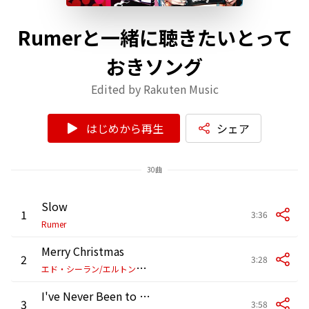
Rumerと一緒に聴きたいとって
おきソング
Edited by Rakuten Music
はじめから再生
シェア
30曲
Slow
1
3:36
Rumer
Merry Christmas
2
3:28
エ
ド・シーラン/エルトン・ジョン
I've Never Been to Me (Re-Recorded)
3
3:58