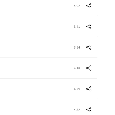
4:02
3:41
3:54
4:18
4:29
4:32