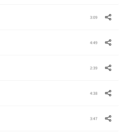
3:09
4:49
2:39
4:38
3:47