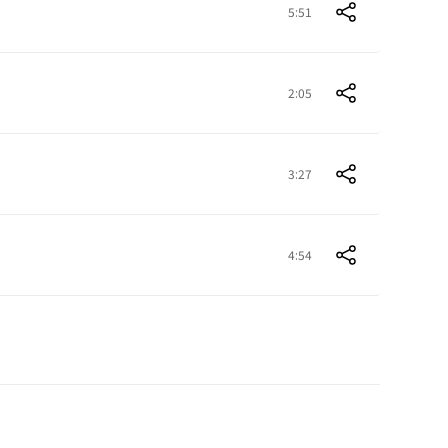
5:51
2:05
3:27
4:54