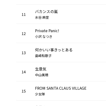
バカンスの嵐
11
水谷 麻里
Private Panic!
12
小沢 なつき
何かいい事きっとある
13
島崎和歌子
生意気
14
中山美穂
FROM SANTA CLAUS VILLAGE
15
少女隊