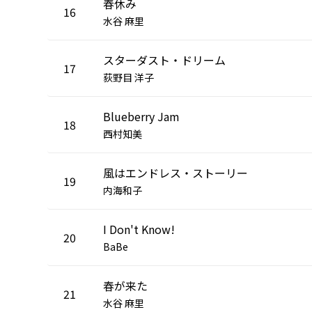
春休み
16
水谷 麻里
スターダスト・ドリーム
17
荻野目 洋子
Blueberry Jam
18
西村知美
風はエンドレス・ストーリー
19
内海和子
I Don't Know!
20
BaBe
春が来た
21
水谷 麻里