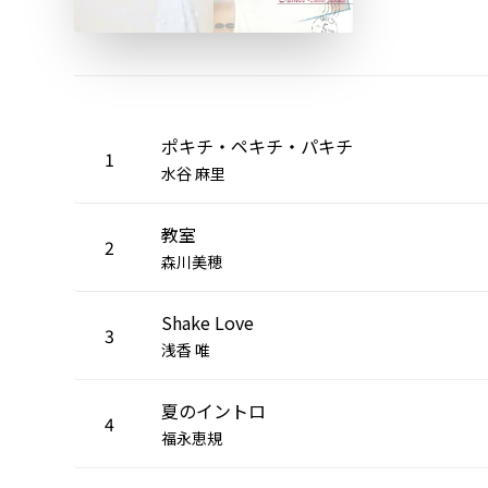
ポキチ・ペキチ・パキチ
1
水谷 麻里
教室
2
森川美穂
Shake Love
3
浅香 唯
夏のイントロ
4
福永恵規