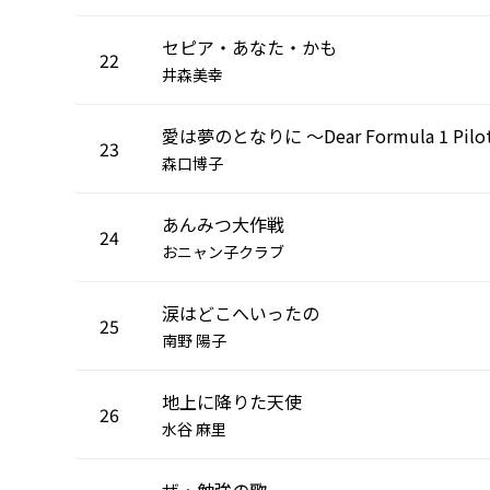
セピア・あなた・かも
22
井森美幸
愛は夢のとなりに ～Dear Formula 1 Pilo
23
森口博子
あんみつ大作戦
24
おニャン子クラブ
涙はどこへいったの
25
南野 陽子
地上に降りた天使
26
水谷 麻里
ザ・勉強の歌