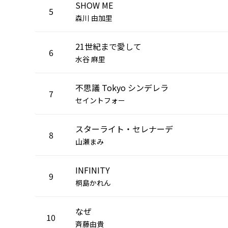
SHOW ME
5
森川 由加里
21世紀まで愛して
6
水谷 麻里
不思議 Tokyo シンデレラ
7
セイントフォー
スターライト・セレナーデ
8
山瀬まみ
INFINITY
9
桐島かれん
なぜ
10
斉藤由貴