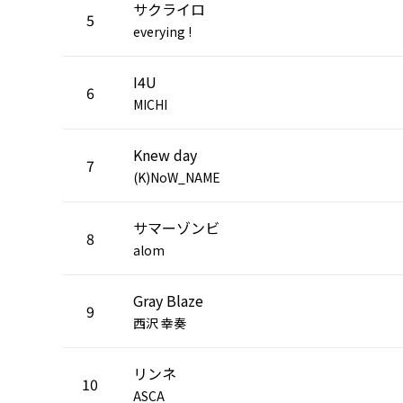
サクライロ
5
everying !
I4U
6
MICHI
Knew day
7
(K)NoW_NAME
サマーゾンビ
8
alom
Gray Blaze
9
西沢 幸奏
リンネ
10
ASCA