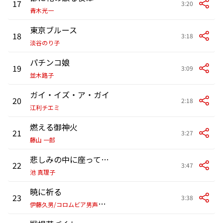
17
3:20
青木光一
東京ブルース
18
3:18
淡谷のり子
パチンコ娘
19
3:09
並木路子
ガイ・イズ・ア・ガイ
20
2:18
江利チエミ
燃える御神火
21
3:27
藤山 一郎
悲しみの中に座ってみよう
22
3:47
池 真理子
暁に祈る
23
3:38
伊
藤久男/コロムビア男声合唱団