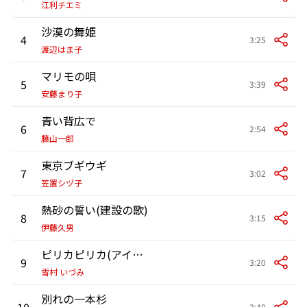
江利チエミ
沙漠の舞姫
4
3:25
渡辺はま子
マリモの唄
5
3:39
安藤まり子
青い背広で
6
2:54
藤山一郎
東京ブギウギ
7
3:02
笠置シヅ子
熱砂の誓い(建設の歌)
8
3:15
伊藤久男
ピリカピリカ(アイヌ民謡)
9
3:20
雪村 いづみ
別れの一本杉
10
3:48