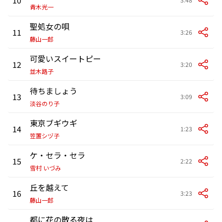
青木光一
聖処女の唄
11
3:26
藤山一郎
可愛いスイートピー
12
3:20
並木路子
待ちましょう
13
3:09
淡谷のり子
東京ブギウギ
14
1:23
笠置シヅ子
ケ・セラ・セラ
15
2:22
雪村 いづみ
丘を越えて
16
3:23
藤山一郎
都に花の散る夜は