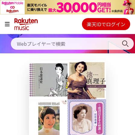
キャンペーン
料金プラン
楽天IDでログイン
Webプレイヤー
使い方
ご契約内容の確認・変更
ヘルプ
初回30日間無料お試し