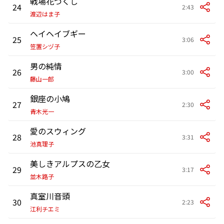
戦場花づくし
24
2:43
渡辺はま子
ヘイヘイブギー
25
3:06
笠置シヅ子
男の純情
26
3:00
藤山一郎
銀座の小鳩
27
2:30
青木光一
愛のスウィング
28
3:31
池真理子
美しきアルプスの乙女
29
3:17
並木路子
真室川音頭
30
2:23
江利チエミ