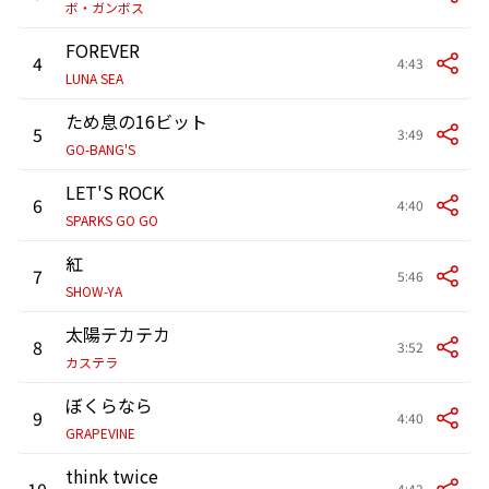
ボ・ガンボス
FOREVER
4
4:43
LUNA SEA
ため息の16ビット
5
3:49
GO-BANG'S
LET'S ROCK
6
4:40
SPARKS GO GO
紅
7
5:46
SHOW-YA
太陽テカテカ
8
3:52
カステラ
ぼくらなら
9
4:40
GRAPEVINE
think twice
10
4:42