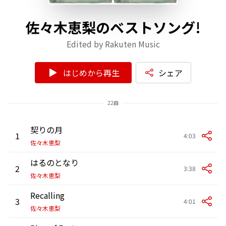
佐々木恵梨のベストソング!
Edited by Rakuten Music
はじめから再生
シェア
22曲
契りの月
1
4:03
佐々木恵梨
はるのとなり
2
3:38
佐々木恵梨
Recalling
3
4:01
佐々木恵梨