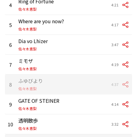
Ring of Fortune
4
4:21
佐々木恵梨
Where are you now?
5
4:17
佐々木恵梨
Dia vo Lhizer
6
3:47
佐々木恵梨
ミモザ
7
4:19
佐々木恵梨
ふゆびより
8
4:37
佐々木恵梨
GATE OF STEINER
9
4:14
佐々木恵梨
透明散歩
10
3:32
佐々木恵梨