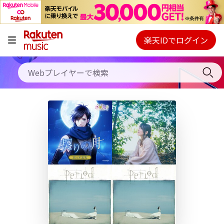
キャンペーン
料金プラン
楽天IDでログイン
Webプレイヤー
使い方
ご契約内容の確認・変更
ヘルプ
初回30日間無料お試し