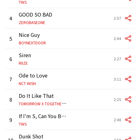
TWS
GOOD SO BAD
4
2:57
ZEROBASEONE
Nice Guy
5
2:44
BOYNEXTDOOR
Siren
6
2:27
RIIZE
Ode to Love
7
3:11
NCT WISH
Do It Like That
8
2:25
T
OMORROW X TOGETHER & Jonas Brothers
If I'm S, Can You Be My N?
9
2:48
TWS
Dunk Shot
10
2:59