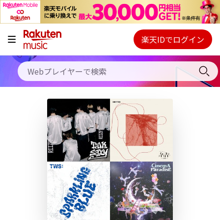
キャンペーン
料金プラン
楽天IDでログイン
Webプレイヤー
使い方
ご契約内容の確認・変更
ヘルプ
初回30日間無料お試し