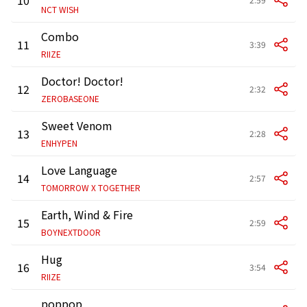
NCT WISH
Combo
11
3:39
RIIZE
Doctor! Doctor!
12
2:32
ZEROBASEONE
Sweet Venom
13
2:28
ENHYPEN
Love Language
14
2:57
TOMORROW X TOGETHER
Earth, Wind & Fire
15
2:59
BOYNEXTDOOR
Hug
16
3:54
RIIZE
poppop