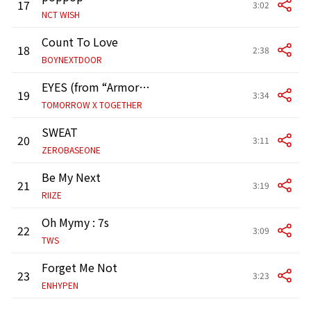
17
3:02
NCT WISH
Count To Love
18
2:38
BOYNEXTDOOR
EYES (from “Armored Saurus”)
19
3:34
TOMORROW X TOGETHER
SWEAT
20
3:11
ZEROBASEONE
Be My Next
21
3:19
RIIZE
Oh Mymy : 7s
22
3:09
TWS
Forget Me Not
23
3:23
ENHYPEN