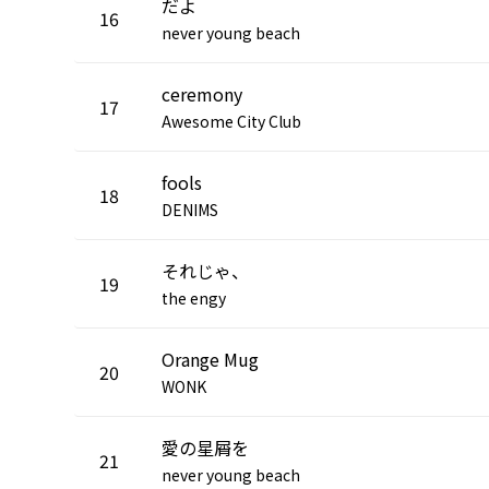
だよ
16
never young beach
ceremony
17
Awesome City Club
fools
18
DENIMS
それじゃ、
19
the engy
Orange Mug
20
WONK
愛の星屑を
21
never young beach