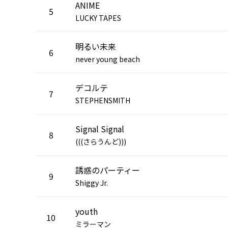
ANIME
5
LUCKY TAPES
明るい未来
6
never young beach
デコルテ
7
STEPHENSMITH
Signal Signal
8
(((さらうんど)))
誘惑のパーティー
9
Shiggy Jr.
youth
10
ミラーマン