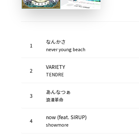
なんかさ
1
never young beach
VARIETY
2
TENDRE
あんなつぁ
3
浪漫革命
now (feat. SIRUP)
4
showmore