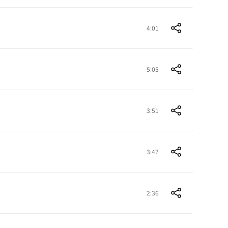
4:01
5:05
3:51
3:47
2:36