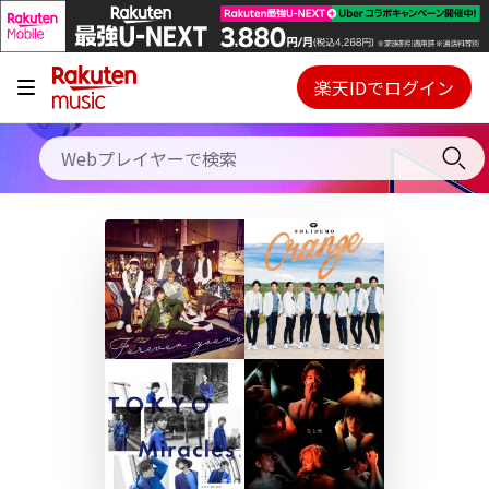
キャンペーン
料金プラン
楽天IDでログイン
Webプレイヤー
使い方
ご契約内容の確認・変更
ヘルプ
初回30日間無料お試し