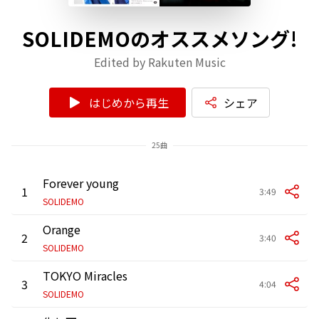
SOLIDEMOのオススメソング!
Edited by Rakuten Music
はじめから再生
シェア
25曲
Forever young
1
3:49
SOLIDEMO
Orange
2
3:40
SOLIDEMO
TOKYO Miracles
3
4:04
SOLIDEMO