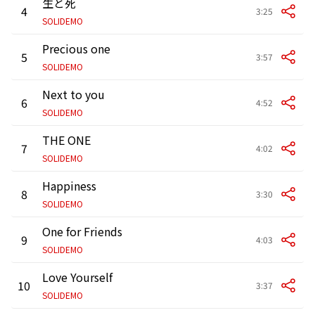
生と死
4
3:25
SOLIDEMO
Precious one
5
3:57
SOLIDEMO
Next to you
6
4:52
SOLIDEMO
THE ONE
7
4:02
SOLIDEMO
Happiness
8
3:30
SOLIDEMO
One for Friends
9
4:03
SOLIDEMO
Love Yourself
10
3:37
SOLIDEMO