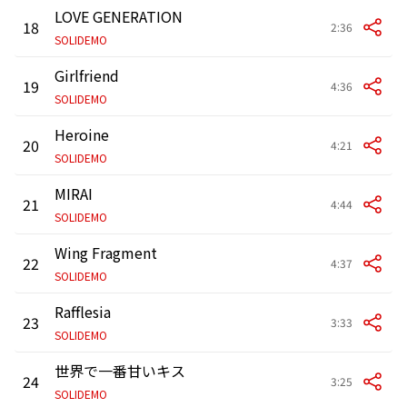
LOVE GENERATION
18
2:36
SOLIDEMO
Girlfriend
19
4:36
SOLIDEMO
Heroine
20
4:21
SOLIDEMO
MIRAI
21
4:44
SOLIDEMO
Wing Fragment
22
4:37
SOLIDEMO
Rafflesia
23
3:33
SOLIDEMO
世界で一番甘いキス
24
3:25
SOLIDEMO