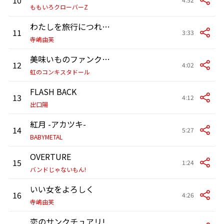
ももいろクローバーZ
わたしを旅行につれてって
11
3:33
寺嶋由芙
美味いものファンクラブ
12
4:02
虹のコンキスタドール
FLASH BACK
13
4:12
出口陽
紅月 -アカツキ-
14
5:27
BABYMETAL
OVERTURE
15
1:24
バンドじゃないもん!
いい女をよろしく
16
4:26
寺嶋由芙
恋のサンクチュアリ!