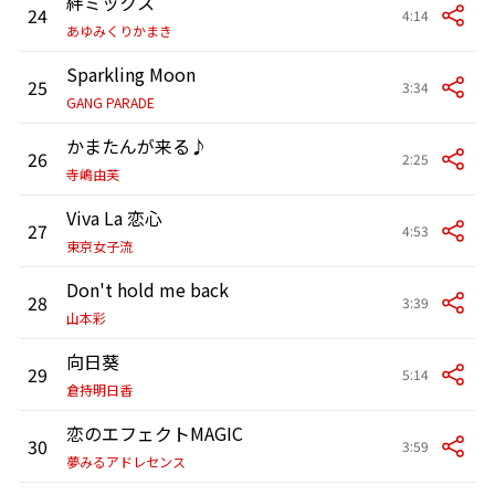
絆ミックス
24
4:14
あゆみくりかまき
Sparkling Moon
25
3:34
GANG PARADE
かまたんが来る♪
26
2:25
寺嶋由芙
Viva La 恋心
27
4:53
東京女子流
Don't hold me back
28
3:39
山本彩
向日葵
29
5:14
倉持明日香
恋のエフェクトMAGIC
30
3:59
夢みるアドレセンス