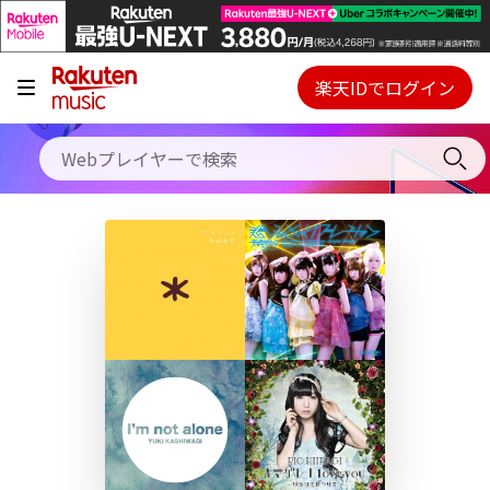
キャンペーン
料金プラン
楽天IDでログイン
Webプレイヤー
使い方
ご契約内容の確認・変更
ヘルプ
初回30日間無料お試し