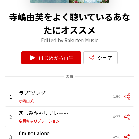
寺嶋由芙をよく聴いているあな
たにオススメ
Edited by Rakuten Music
はじめから再生
シェア
30曲
ラブ*ソング
1
3:50
寺嶋由芙
悲しみキャリブレーション
2
4:27
妄想キャリブレーション
I'm not alone
3
4:56