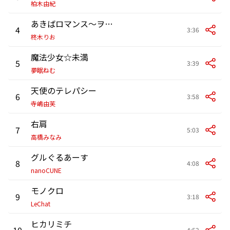
柏木由紀
あきばロマンス～ヲタクの聖地☆Akihabara～
4
3:36
柊木りお
魔法少女☆未満
5
3:39
夢眠ねむ
天使のテレパシー
6
3:58
寺嶋由芙
右肩
7
5:03
高橋みなみ
グルぐるあーす
8
4:08
nanoCUNE
モノクロ
9
3:18
LeChat
ヒカリミチ
10
4:52