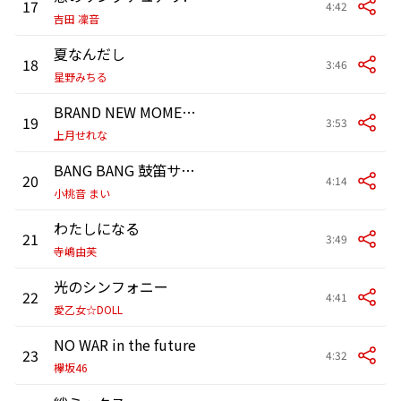
17
4:42
吉田 凜音
夏なんだし
18
3:46
星野みちる
BRAND NEW MOMENT
19
3:53
上月せれな
BANG BANG 鼓笛サンバ
20
4:14
小桃音 まい
わたしになる
21
3:49
寺嶋由芙
光のシンフォニー
22
4:41
愛乙女☆DOLL
NO WAR in the future
23
4:32
欅坂46