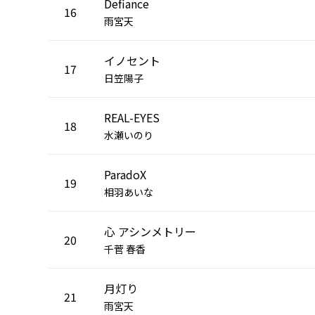
Defiance
16
雨宮天
イノセント
17
日笠陽子
REAL-EYES
18
水瀬いのり
ParadoX
19
相羽あいな
心 アシンメトリー
20
千菅 春香
月灯り
21
雨宮天