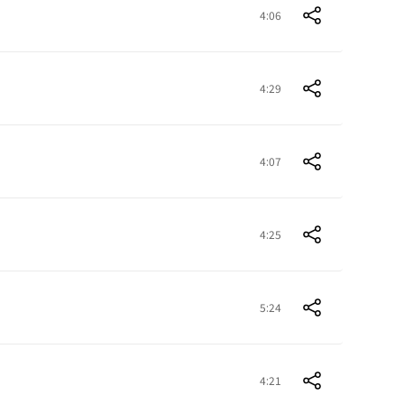
4:06
4:29
4:07
4:25
5:24
4:21