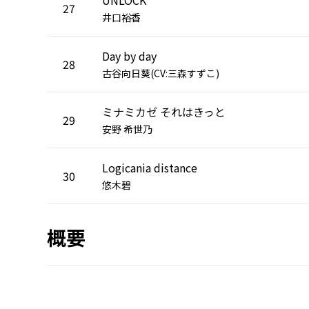
27
井口裕香
Day by day
28
古谷向日葵(CV:三森すずこ)
ミナミカゼ それはきっと
29
安野 希世乃
Logicania distance
30
悠木碧
概要