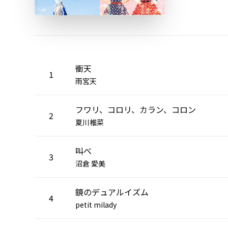
衝天
1
雨宮天
フワリ、コロリ、カラン、コロン
2
夏川椎菜
叫べ
3
沼倉 愛美
鏡のデュアルイズム
4
petit milady