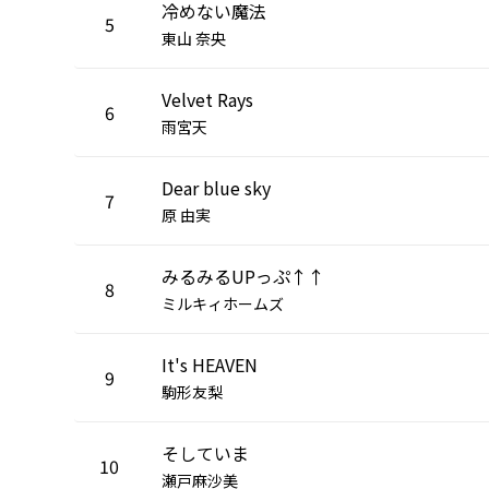
冷めない魔法
5
東山 奈央
Velvet Rays
6
雨宮天
Dear blue sky
7
原 由実
みるみるUPっぷ↑↑
8
ミルキィホームズ
It's HEAVEN
9
駒形友梨
そしていま
10
瀬戸麻沙美