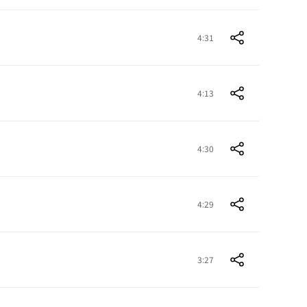
4:31
4:13
4:30
4:29
3:27