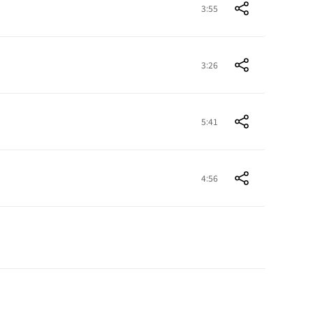
3:55
3:26
5:41
4:56