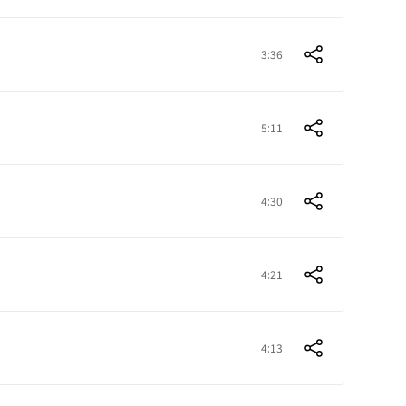
3:36
5:11
4:30
4:21
4:13