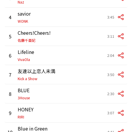
Naz
savior
4
3:45
WONK
Cheers!Cheers!
5
3:11
佐藤千亜妃
Lifeline
6
2:04
VivaOla
友達以上恋人未満
7
3:50
Kick a Show
BLUE
8
2:30
3House
HONEY
9
3:07
RIRI
Blue in Green
10
4:41