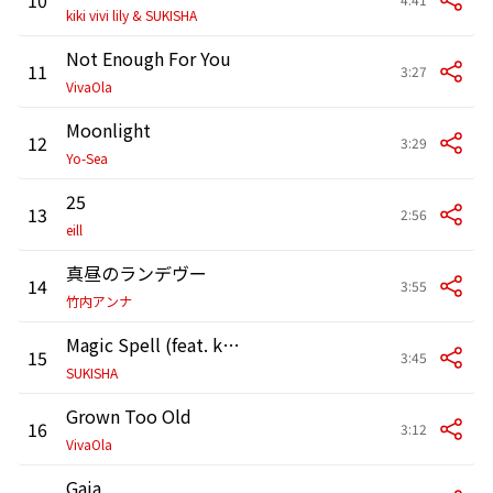
kiki vivi lily & SUKISHA
Not Enough For You
11
3:27
VivaOla
Moonlight
12
3:29
Yo-Sea
25
13
2:56
eill
真昼のランデヴー
14
3:55
竹内アンナ
Magic Spell (feat. kojikoji, ぜったくん & Kou-kei)
15
3:45
SUKISHA
Grown Too Old
16
3:12
VivaOla
Gaia