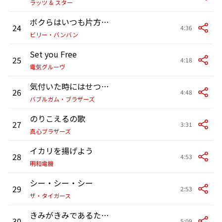
ラッツ & スター
ボクらはいつも片方の靴
24
4:36
ビリー・バンバン
Set you Free
25
4:18
電気グルーヴ
気付いた時にはせつなくて
26
4:48
バブルガム・ブラザーズ
のりこえるの歌
27
3:31
真心ブラザーズ
イカリを揚げよう
28
4:53
明和電機
シー・シー・シー
29
2:53
ザ・タイガース
きみがきみであるために
30
5:09