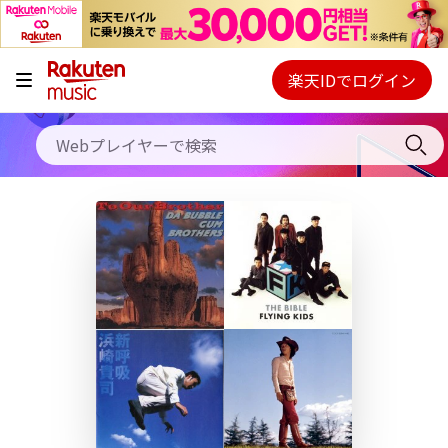
キャンペーン
料金プラン
楽天IDでログイン
Webプレイヤー
使い方
ご契約内容の確認・変更
ヘルプ
初回30日間無料お試し