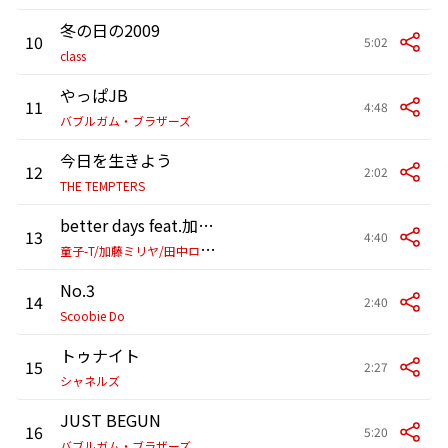
冬の日の2009
10
5:02
class
やっぱJB
11
4:48
バブルガム・ブラザーズ
今日を生きよう
12
2:02
THE TEMPTERS
better days feat.加藤ミリヤ,田中ロウマ
13
4:40
童
子-T/加藤ミリヤ/田中ロウマ
No.3
14
2:40
Scoobie Do
トゥナイト
15
2:27
シャネルズ
JUST BEGUN
16
5:20
バブルガム・ブラザーズ