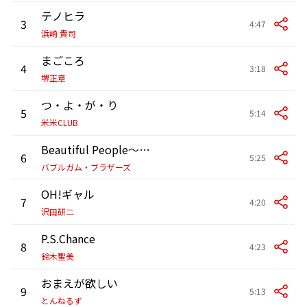
テノヒラ
3
4:47
浜崎 貴司
まごころ
4
3:18
堺正章
つ・よ・が・り
5
5:14
米米CLUB
Beautiful People～明日への叫び
6
5:25
バブルガム・ブラザーズ
OH!ギャル
7
4:20
沢田研二
P.S.Chance
8
4:23
鈴木聖美
おまえが欲しい
9
5:13
とんねるず