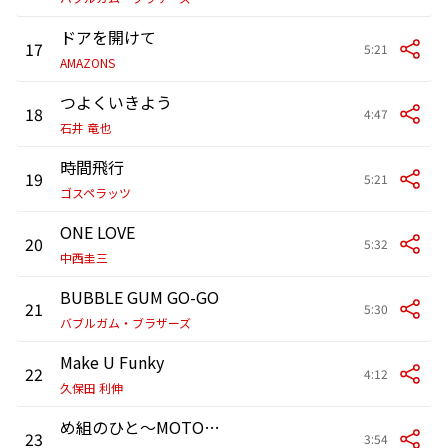
ドアを開けて
17
5:21
AMAZONS
つよくいきよう
18
4:47
石井 竜也
時間飛行
19
5:21
ゴスペラッツ
ONE LOVE
20
5:32
中西圭三
BUBBLE GUM GO-GO
21
5:30
バブルガム・ブラザーズ
Make U Funky
22
4:12
久保田 利伸
め組のひと〜MOTOWNPHILLY
23
3:54