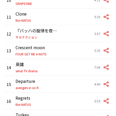
GRAPEVINE
Clone
11
3:33
the HIATUS
『バッハの旋律を夜に聴いたせいです。』
12
3:57
サカナクション
Crescent moon
13
3:32
FOUR GET ME A NOTS
英雄
14
7:04
serial TV drama
Departure
15
4:40
avengers in sci-fi
Regrets
16
3:53
the HIATUS
Turkey