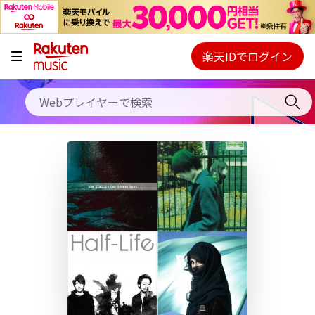
キャンペーン
料金プラン
楽天IDでログイン
Webプレイヤー
使い方
ご契約内容の確認・変更
ヘルプ
初回30日間無料お試し