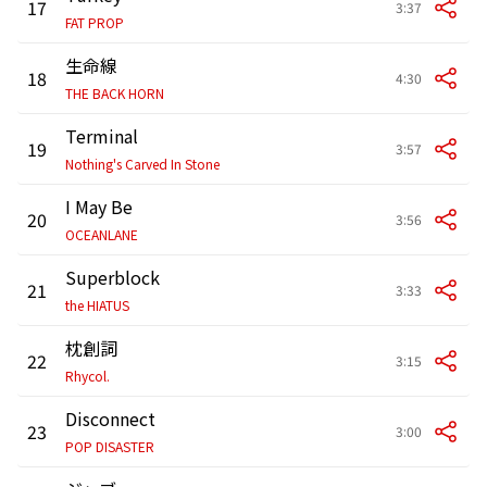
17
3:37
FAT PROP
生命線
18
4:30
THE BACK HORN
Terminal
19
3:57
Nothing's Carved In Stone
I May Be
20
3:56
OCEANLANE
Superblock
21
3:33
the HIATUS
枕創詞
22
3:15
Rhycol.
Disconnect
23
3:00
POP DISASTER