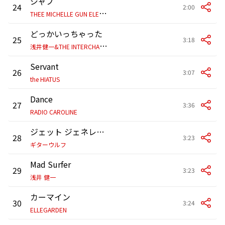
ジャブ
24
2:00
T
HEE MICHELLE GUN ELEPHANT
どっかいっちゃった
25
3:18
浅
井健一&THE INTERCHANGE KILLS
Servant
26
3:07
the HIATUS
Dance
27
3:36
RADIO CAROLINE
ジェット ジェネレーション
28
3:23
ギターウルフ
Mad Surfer
29
3:23
浅井 健一
カーマイン
30
3:24
ELLEGARDEN