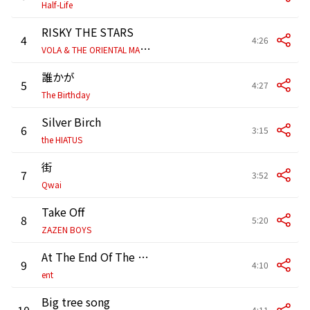
Half-Life
RISKY THE STARS
4
4:26
V
OLA & THE ORIENTAL MACHINE
誰かが
5
4:27
The Birthday
Silver Birch
6
3:15
the HIATUS
街
7
3:52
Qwai
Take Off
8
5:20
ZAZEN BOYS
At The End Of The Blue Sky
9
4:10
ent
Big tree song
10
4:11