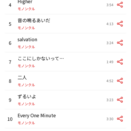
Higher
4
3:54
モノンクル
音の鳴るあいだ
5
4:13
モノンクル
salvation
6
3:24
モノンクル
ここにしかないって言って
7
1:49
モノンクル
二人
8
4:52
モノンクル
ずるいよ
9
3:23
モノンクル
Every One Minute
10
3:30
モノンクル