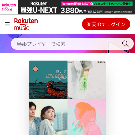
キャンペーン
料金プラン
楽天IDでログイン
Webプレイヤー
使い方
ご契約内容の確認・変更
ヘルプ
初回30日間無料お試し