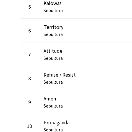
Kaiowas
5
Sepultura
Territory
6
Sepultura
Attitude
7
Sepultura
Refuse / Resist
8
Sepultura
Amen
9
Sepultura
Propaganda
10
Sepultura