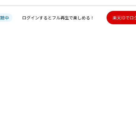
試聴中
ログインするとフル再生で楽しめる！
楽天IDでロ