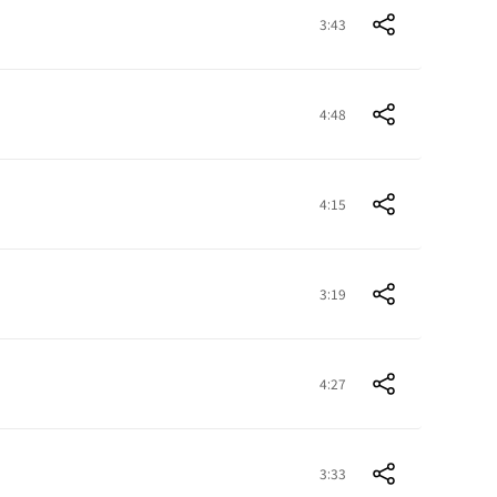
3:43
4:48
4:15
3:19
4:27
3:33