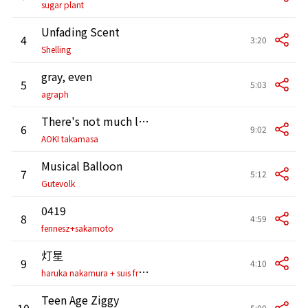
sugar plant
Unfading Scent
4
3:20
Shelling
gray, even
5
5:03
agraph
There's not much left
6
9:02
AOKI takamasa
Musical Balloon
7
5:12
Gutevolk
0419
8
4:59
fennesz+sakamoto
灯星
9
4:10
h
aruka nakamura + suis from ヨルシカ
Teen Age Ziggy
10
5:00