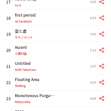
17
4:00
no.9
first period
18
6:03
rei harakami
空と虚
19
3:41
ササノマリイ
Ascent
20
2:12
小瀬村晶
Untitled
21
3:57
AOKI Takamasa
Floating Area
22
4:23
Shelling
Monotonous Purgatory
23
6:00
Matryoshka