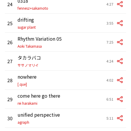
0318
24
4:27
fennesz+sakamoto
drifting
25
3:55
sugar plant
Rhythm Variation 05
26
7:25
Aoki Takamasa
タカラバコ
27
4:24
ササノマリイ
nowhere
28
4:02
[.que]
come here go there
29
6:51
rei harakami
unified perspective
30
5:11
agraph