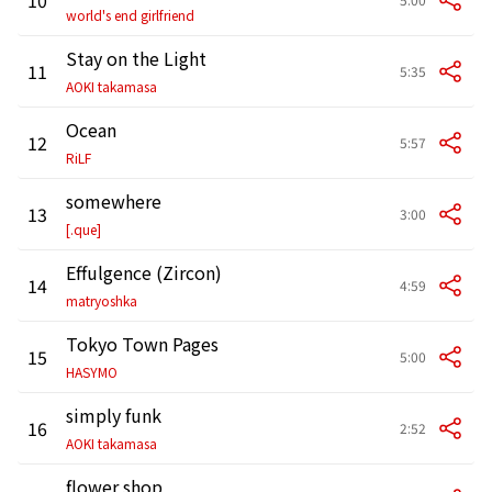
world's end girlfriend
Stay on the Light
11
5:35
AOKI takamasa
Ocean
12
5:57
RiLF
somewhere
13
3:00
[.que]
Effulgence (Zircon)
14
4:59
matryoshka
Tokyo Town Pages
15
5:00
HASYMO
simply funk
16
2:52
AOKI takamasa
flower shop