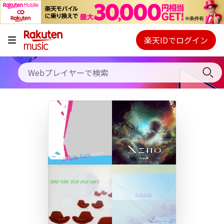
キャンペーン
料金プラン
楽天IDでログイン
Webプレイヤー
使い方
ご契約内容の確認・変更
ヘルプ
初回30日間無料お試し