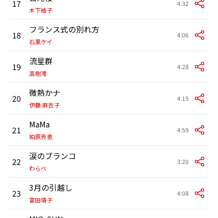
17
4:32
木下結子
フランス式の別れ方
18
4:06
石黒ケイ
流星群
19
4:28
高樹澪
微熱かナ
20
4:15
伊藤 麻衣子
MaMa
21
4:59
柏原芳恵
涙のブランコ
22
3:20
わらべ
3月の引越し
23
4:08
富田靖子