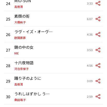
MIO-SUN
24
3:33
高樹澪
素顔の街
25
6:07
大橋純子
ラヴ・イズ・オーヴァー
26
4:36
欧陽菲菲
鏡の中の女
27
3:53
MIE
十六夜物語
28
4:56
河合奈保子
踊り子のように
29
3:09
高樹澪
うれしはずかし うっふっふ
30
2:59
桑田靖子