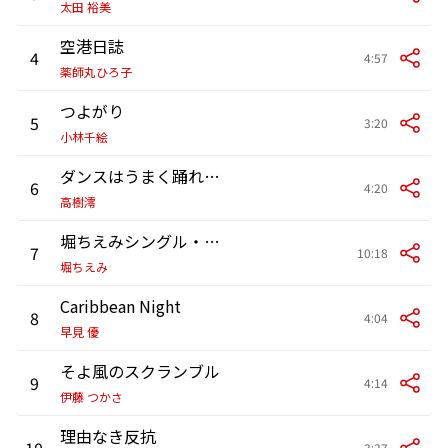
太田 裕美
空港日誌
4
4:57
薬師丸ひろ子
つよがり
5
3:20
小林千絵
ダンスはうまく踊れない
6
4:20
高樹澪
堀ちえみシングル・メドレー
7
10:18
堀ちえみ
Caribbean Night
8
4:04
早見 優
そよ風のスクランブル
9
4:14
伊藤 つかさ
理由なき反抗
10
3:37