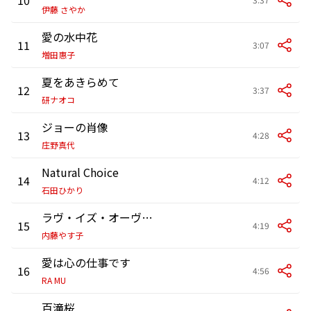
伊藤 さやか
愛の水中花
11
3:07
増田惠子
夏をあきらめて
12
3:37
研ナオコ
ジョーの肖像
13
4:28
庄野真代
Natural Choice
14
4:12
石田ひかり
ラヴ・イズ・オーヴァー
15
4:19
内藤やす子
愛は心の仕事です
16
4:56
RA MU
百滝桜