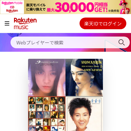
キャンペーン
料金プラン
楽天IDでログイン
Webプレイヤー
使い方
ご契約内容の確認・変更
ヘルプ
初回30日間無料お試し