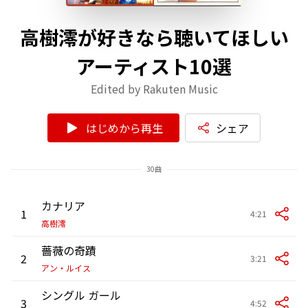
高樹澪が好きなら聴いてほしい
アーティスト10選
Edited by Rakuten Music
はじめから再生
シェア
30曲
カナリア
1
4:21
高樹澪
薔薇の奇蹟
2
3:21
アン・ルイス
シングル ガール
3
4:52