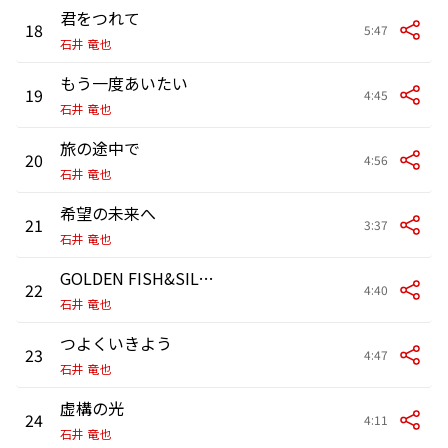
君をつれて
18
5:47
石井 竜也
もう一度あいたい
19
4:45
石井 竜也
旅の途中で
20
4:56
石井 竜也
希望の未来へ
21
3:37
石井 竜也
GOLDEN FISH&SILVER FOX
22
4:40
石井 竜也
つよくいきよう
23
4:47
石井 竜也
虚構の光
24
4:11
石井 竜也