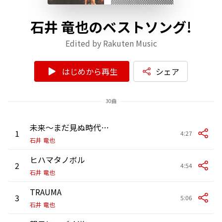
石井 竜也のベストソング!
Edited by Rakuten Music
はじめから再生
シェア
30曲
未来～まだ見ぬ時代よ～
1
4:27
石井 竜也
ヒハマタノボル
2
4:54
石井 竜也
TRAUMA
3
5:06
石井 竜也