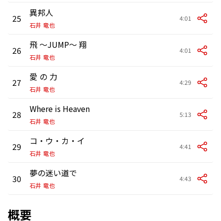
異邦人
25
4:01
石井 竜也
飛 〜JUMP〜 翔
26
4:01
石井 竜也
愛 の 力
27
4:29
石井 竜也
Where is Heaven
28
5:13
石井 竜也
コ・ウ・カ・イ
29
4:41
石井 竜也
夢の迷い道で
30
4:43
石井 竜也
概要