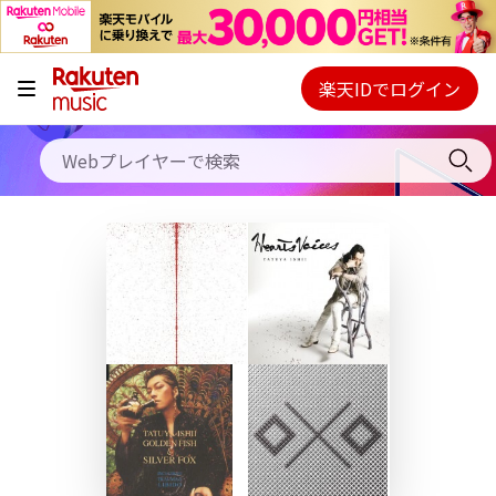
キャンペーン
料金プラン
楽天IDでログイン
Webプレイヤー
使い方
ご契約内容の確認・変更
ヘルプ
初回30日間無料お試し