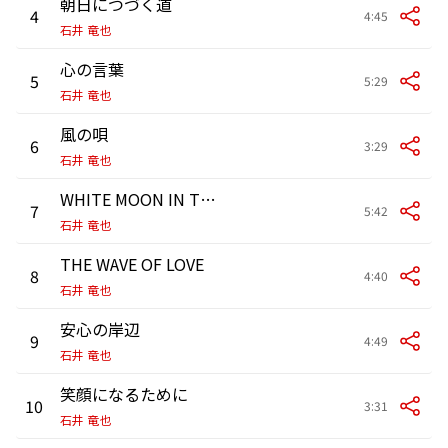
朝日につづく道
4
4:45
石井 竜也
心の言葉
5
5:29
石井 竜也
風の唄
6
3:29
石井 竜也
WHITE MOON IN THE BLUE SKY
7
5:42
石井 竜也
THE WAVE OF LOVE
8
4:40
石井 竜也
安心の岸辺
9
4:49
石井 竜也
笑顔になるために
10
3:31
石井 竜也