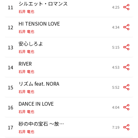
シルエット・ロマンス
11
4:25
石井 竜也
HI TENSION LOVE
12
4:34
石井 竜也
安心しろよ
13
5:15
石井 竜也
RIVER
14
4:53
石井 竜也
リズム feat. NORA
15
5:52
石井 竜也
DANCE IN LOVE
16
4:04
石井 竜也
砂の中の宝石 〜放浪者〜
17
7:19
石井 竜也