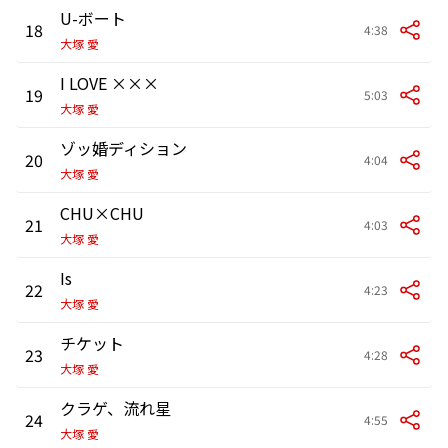
U-ボート
18
4:38
大塚 愛
I LOVE ×××
19
5:03
大塚 愛
ゾッ婚ディション
20
4:04
大塚 愛
CHU×CHU
21
4:03
大塚 愛
Is
22
4:23
大塚 愛
チケット
23
4:28
大塚 愛
クラゲ、流れ星
24
4:55
大塚 愛