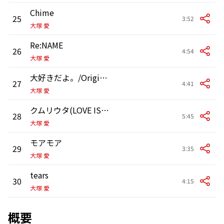
Chime
25
3:52
大塚 愛
Re:NAME
26
4:54
大塚 愛
大好きだよ。/Original
27
4:41
大塚 愛
クムリウタ(LOVE IS BORN ～5th Anniversary 2008～ at 大阪城音楽堂 2008.09.10)
28
5:45
大塚 愛
モアモア
29
3:35
大塚 愛
tears
30
4:15
大塚 愛
概要