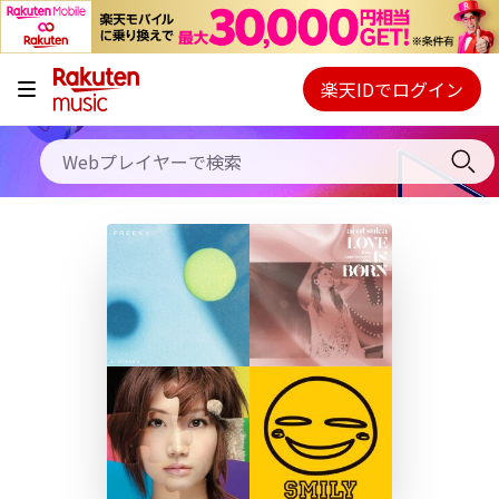
キャンペーン
料金プラン
楽天IDでログイン
Webプレイヤー
使い方
ご契約内容の確認・変更
ヘルプ
初回30日間無料お試し