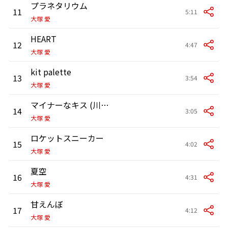
プラネタリウム
11
5:11
大塚 愛
HEART
12
4:47
大塚 愛
kit palette
13
3:54
大塚 愛
マイナーなキス (川谷絵音より)
14
3:05
大塚 愛
ロケットスニーカー
15
4:02
大塚 愛
夏空
16
4:31
大塚 愛
甘えんぼ
17
4:12
大塚 愛