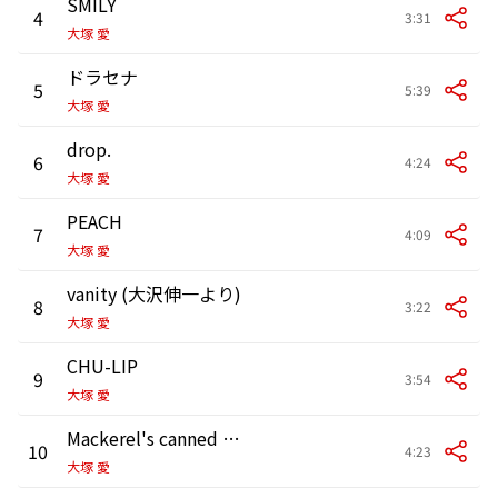
SMILY
4
3:31
大塚 愛
ドラセナ
5
5:39
大塚 愛
drop.
6
4:24
大塚 愛
PEACH
7
4:09
大塚 愛
vanity (大沢伸一より)
8
3:22
大塚 愛
CHU-LIP
9
3:54
大塚 愛
Mackerel's canned food
10
4:23
大塚 愛