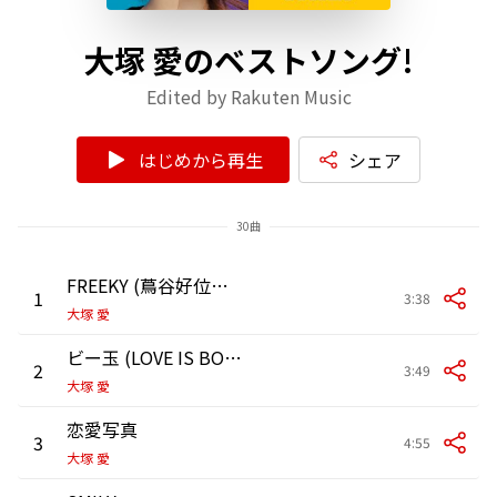
大塚 愛のベストソング!
Edited by Rakuten Music
はじめから再生
シェア
30曲
FREEKY (蔦谷好位置より)
1
3:38
大塚 愛
ビー玉 (LOVE IS BORN ～13th Anniversary 2016～)
2
3:49
大塚 愛
恋愛写真
3
4:55
大塚 愛