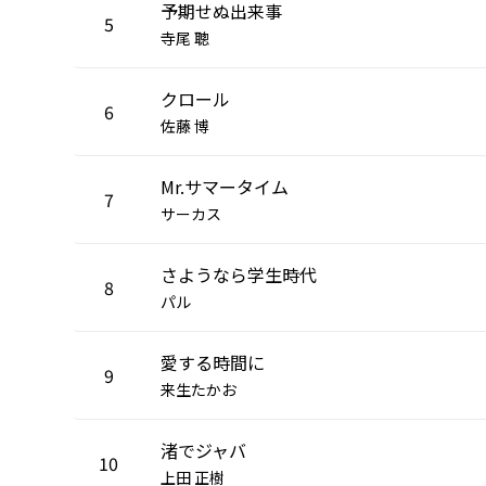
予期せぬ出来事
5
寺尾 聰
クロール
6
佐藤 博
Mr.サマータイム
7
サーカス
さようなら学生時代
8
パル
愛する時間に
9
来生たかお
渚でジャバ
10
上田 正樹