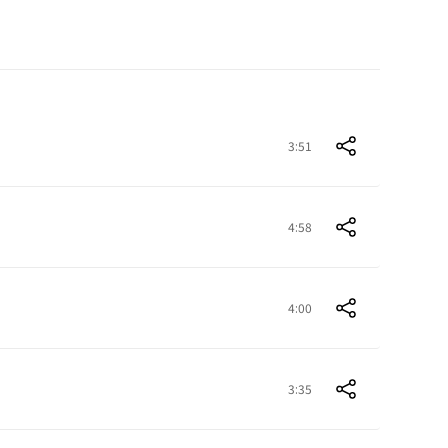
3:51
4:58
4:00
3:35