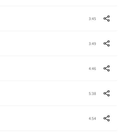
3:45
3:49
4:46
5:38
4:54