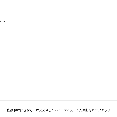
A面で恋をして feat. 佐野元春,杉 真理,大滝 詠一
佐藤 博が好きな方にオススメしたいアーティストと人気曲をピックアップ