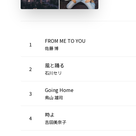
FROM ME TO YOU
1
佐藤 博
風と踊る
2
石川セリ
Going Home
3
鳥山 雄司
時よ
4
吉田美奈子