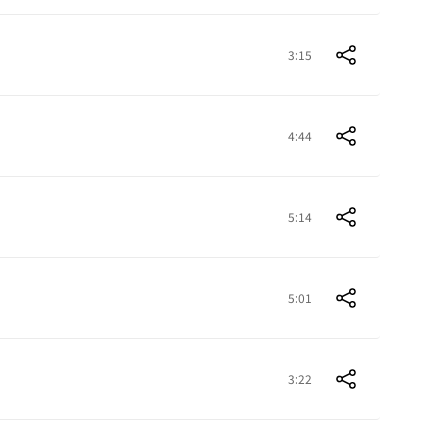
3:15
4:44
5:14
5:01
3:22