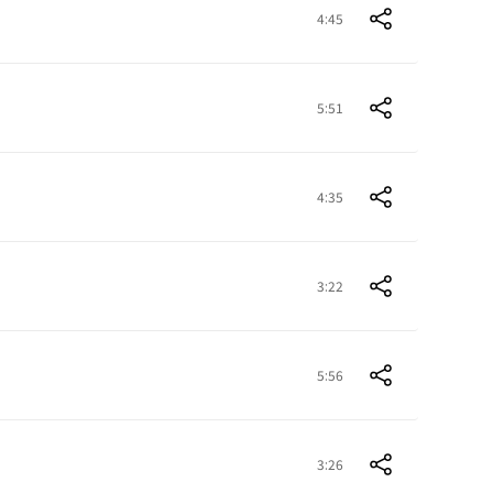
4:45
5:51
4:35
3:22
5:56
3:26