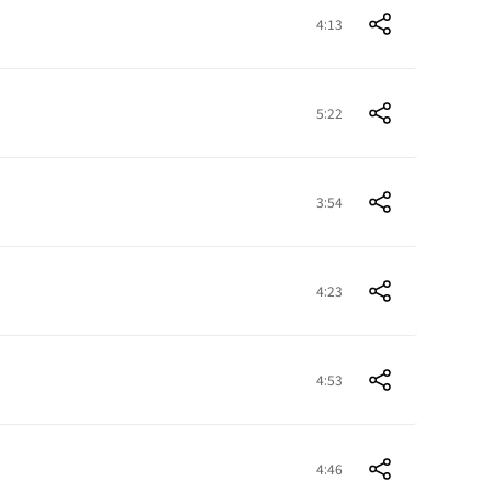
4:13
5:22
3:54
4:23
4:53
4:46