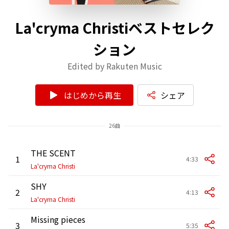
La'cryma Christiベストセレク
ション
Edited by Rakuten Music
はじめから再生
シェア
26曲
THE SCENT
1
4:33
La'cryma Christi
SHY
2
4:13
La'cryma Christi
Missing pieces
3
5:35