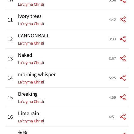
La'cryma Christi
Ivory trees
11
4:42
La'cryma Christi
CANNONBALL
12
3:33
La'cryma Christi
Naked
13
3:57
La'cryma Christi
morning whisper
14
5:25
La'cryma Christi
Breaking
15
4:59
La'cryma Christi
Lime rain
16
4:51
La'cryma Christi
永遠