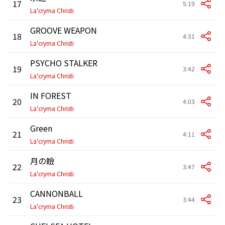
17
5:19
La'cryma Christi
GROOVE WEAPON
18
4:31
La'cryma Christi
PSYCHO STALKER
19
3:42
La'cryma Christi
IN FOREST
20
4:03
La'cryma Christi
Green
21
4:11
La'cryma Christi
月の瞼
22
3:47
La'cryma Christi
CANNONBALL
23
3:44
La'cryma Christi