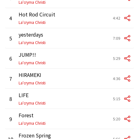
La'cryma Christi
Hot Rod Circuit
4
4:42
La'cryma Christi
yesterdays
5
7:09
La'cryma Christi
JUMP!!
6
5:29
La'cryma Christi
HIRAMEKI
7
4:36
La'cryma Christi
LIFE
8
5:15
La'cryma Christi
Forest
9
5:20
La'cryma Christi
Frozen Spring
10
5:56