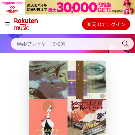
キャンペーン
料金プラン
楽天IDでログイン
Webプレイヤー
使い方
ご契約内容の確認・変更
ヘルプ
初回30日間無料お試し