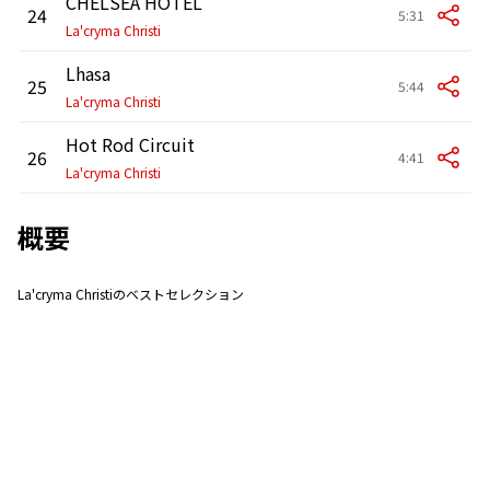
CHELSEA HOTEL
24
5:31
La'cryma Christi
Lhasa
25
5:44
La'cryma Christi
Hot Rod Circuit
26
4:41
La'cryma Christi
概要
La'cryma Christiのベストセレクション