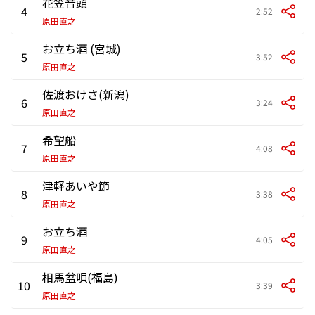
花笠音頭
4
2:52
原田直之
お立ち酒 (宮城)
5
3:52
原田直之
佐渡おけさ(新潟)
6
3:24
原田直之
希望船
7
4:08
原田直之
津軽あいや節
8
3:38
原田直之
お立ち酒
9
4:05
原田直之
相馬盆唄(福島)
10
3:39
原田直之