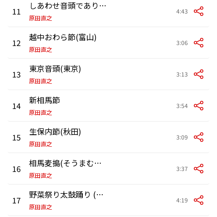
しあわせ音頭でありがとさん
11
4:43
原田直之
越中おわら節(富山)
12
3:06
原田直之
東京音頭(東京)
13
3:13
原田直之
新相馬節
14
3:54
原田直之
生保内節(秋田)
15
3:09
原田直之
相馬麦搗(そうまむぎつ)き唄(うた)
16
3:37
原田直之
野菜祭り太鼓踊り (やさいまつりたいこおどり) (高知県)
17
4:19
原田直之