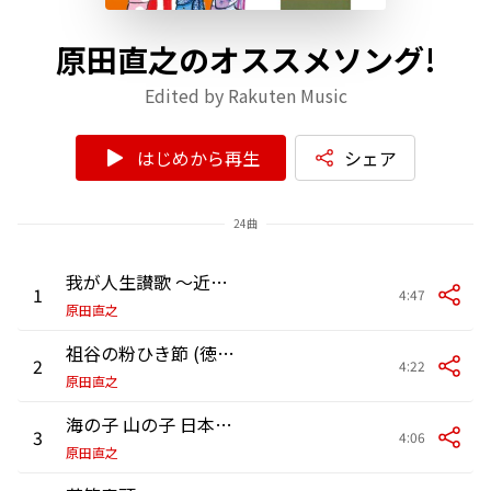
原田直之のオススメソング!
Edited by Rakuten Music
はじめから再生
シェア
24曲
我が人生讃歌 ～近江八景～
1
4:47
原田直之
祖谷の粉ひき節 (徳島県民謡)
2
4:22
原田直之
海の子 山の子 日本の子
3
4:06
原田直之