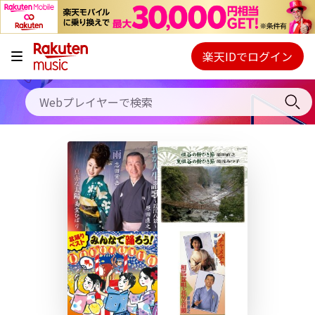
キャンペーン
料金プラン
楽天IDでログイン
Webプレイヤー
使い方
ご契約内容の確認・変更
ヘルプ
初回30日間無料お試し