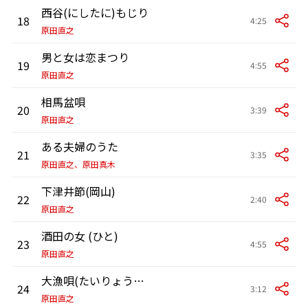
西谷(にしたに)もじり
18
4:25
原田直之
男と女は恋まつり
19
4:55
原田直之
相馬盆唄
20
3:39
原田直之
ある夫婦のうた
21
3:35
原田直之、原田真木
下津井節(岡山)
22
2:40
原田直之
酒田の女 (ひと)
23
4:55
原田直之
大漁唄(たいりょううた)い込(こ)み
24
3:12
原田直之