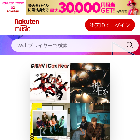
キャンペーン
料金プラン
楽天IDでログイン
Webプレイヤー
使い方
ご契約内容の確認・変更
ヘルプ
初回30日間無料お試し