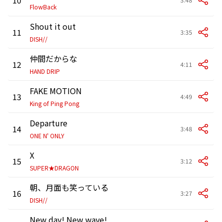
FlowBack
Shout it out
11
3:35
DISH//
仲間だからな
12
4:11
HAND DRIP
FAKE MOTION
13
4:49
King of Ping Pong
Departure
14
3:48
ONE N' ONLY
X
15
3:12
SUPER★DRAGON
朝、月面も笑っている
16
3:27
DISH//
New day! New wave!