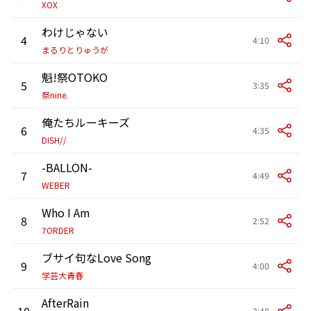
XOX
わけじゃない
4
4:10
まるりとりゅうが
魁!祭OTOKO
5
3:35
祭nine.
俺たちルーキーズ
6
4:35
DISH//
-BALLON-
7
4:49
WEBER
Who I Am
8
2:52
7ORDER
ブサイ句なLove Song
9
4:00
学芸大青春
AfterRain
10
3:48