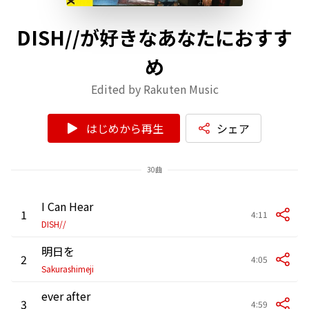
DISH//が好きなあなたにおすす
め
Edited by Rakuten Music
はじめから再生
シェア
30曲
I Can Hear
1
4:11
DISH//
明日を
2
4:05
Sakurashimeji
ever after
3
4:59