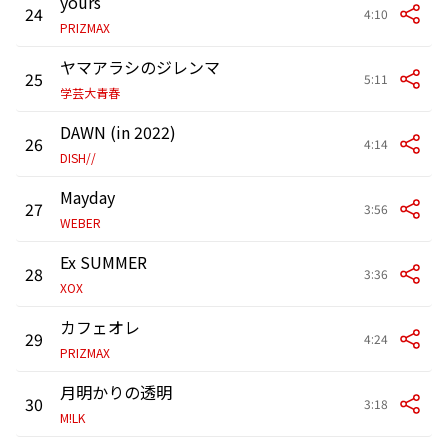
yours
24
4:10
PRIZMAX
ヤマアラシのジレンマ
25
5:11
学芸大青春
DAWN (in 2022)
26
4:14
DISH//
Mayday
27
3:56
WEBER
Ex SUMMER
28
3:36
XOX
カフェオレ
29
4:24
PRIZMAX
月明かりの透明
30
3:18
M!LK