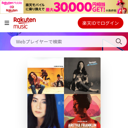
キャンペーン
料金プラン
楽天IDでログイン
Webプレイヤー
使い方
ご契約内容の確認・変更
ヘルプ
初回30日間無料お試し