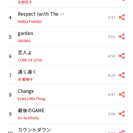
天野月子
Respect (with The Royal Philharmonic Orchestra)
4
2:37
Aretha Franklin
garden
5
5:01
SAYAKA
恋人よ
6
4:53
CORE OF SOUL
遠く遠く
7
4:25
伴 都美子
Change
8
4:47
Every Little Thing
最後のGAME
9
3:28
Do As Infinity
カウントダウン
10
4:13