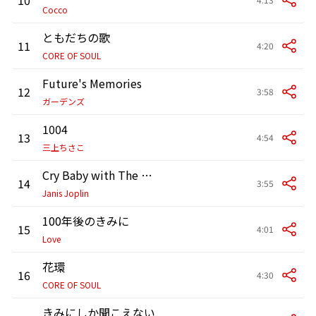
Cocco
ともだちの歌
11
4:20
CORE OF SOUL
Future's Memories
12
3:58
ガーデンズ
1004
13
4:54
三上ちさこ
Cry Baby with The Full Tilt Boogie Band
14
3:55
Janis Joplin
100年後のきみに
15
4:01
Love
花環
16
4:30
CORE OF SOUL
きみにしか聞こえない