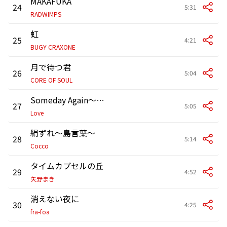
MAKAFUKA
24
5:31
RADWIMPS
虹
25
4:21
BUGY CRAXONE
月で待つ君
26
5:04
CORE OF SOUL
Someday Again～また会う日まで～
27
5:05
Love
絹ずれ〜島言葉〜
28
5:14
Cocco
タイムカプセルの丘
29
4:52
矢野まき
消えない夜に
30
4:25
fra-foa