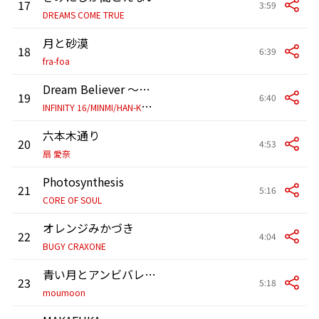
17
3:59
DREAMS COME TRUE
月と砂漠
18
6:39
fra-foa
Dream Believer ～星に願いを～
19
6:40
I
NFINITY 16/MINMI/HAN-KUN/若旦那/GOKI
六本木通り
20
4:53
扇 愛奈
Photosynthesis
21
5:16
CORE OF SOUL
オレンジみかづき
22
4:04
BUGY CRAXONE
青い月とアンビバレンスな愛
23
5:18
moumoon