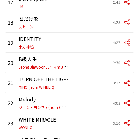
17
2:45
I.M
君だけを
18
4:28
スヒョン
IDENTITY
19
4:27
東方神起
B級人生
20
2:30
J
eong JinWoon, Jr., Kim Ji Soo & Kang So Ra
TURN OFF THE LIGHT
21
3:17
MINO (from WINNER)
Melody
22
4:03
ジ
ョン・ヨンファ(from CNBLUE)
WHITE MIRACLE
23
3:10
WONHO