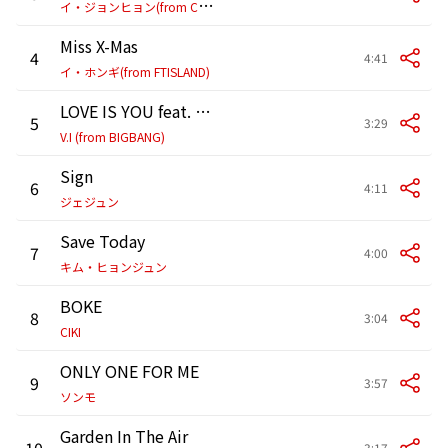
イ
・ジョンヒョン(from CNBLUE)
Miss X-Mas
4
4:41
イ・ホンギ(from FTISLAND)
LOVE IS YOU feat. Blue.D
5
3:29
V.I (from BIGBANG)
Sign
6
4:11
ジェジュン
Save Today
7
4:00
キム・ヒョンジュン
BOKE
8
3:04
CIKI
ONLY ONE FOR ME
9
3:57
ソンモ
Garden In The Air
10
3:17