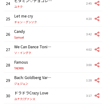
ビタミン♡チョコレート
24
2:45
ユナク
Let me cry
25
4:20
チャン・グンソク
Candy
26
3:42
Samuel
We Can Dance Tonight
27
4:02
ソ・イングク
Famous
28
3:00
TAEMIN
Bach: Goldberg Variations, BWV 988 - Variatio 30. Quodlibet. a 1 Clav.
29
1:28
ジェジュン
ドラドラCrazy Love
30
3:17
ユナク/グァンス