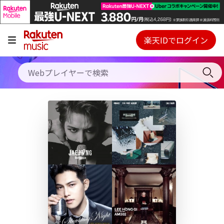
キャンペーン
料金プラン
楽天IDでログイン
Webプレイヤー
使い方
ご契約内容の確認・変更
ヘルプ
初回30日間無料お試し