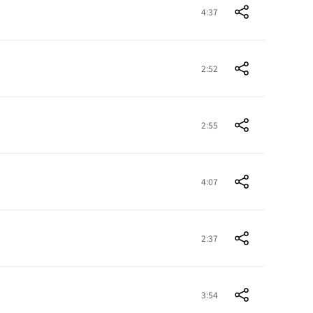
4:37
2:52
2:55
4:07
2:37
3:54