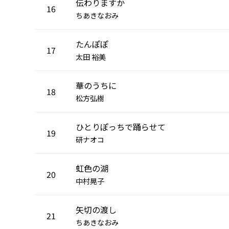
伝わりますか
16
ちあきなおみ
たんぽぽ
17
太田 裕美
華のうちに
18
松方弘樹
ひとりぽっちで踊らせて
19
研ナオコ
虹色の湖
20
中村晃子
矢切の渡し
21
ちあきなおみ