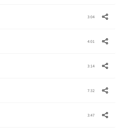
3:04
4:01
3:14
7:32
3:47