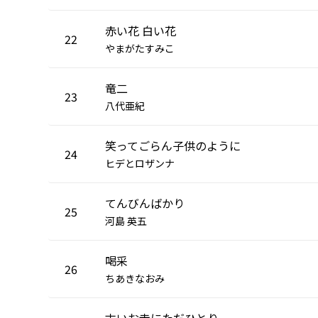
赤い花 白い花
22
やまがたすみこ
竜二
23
八代亜紀
笑ってごらん子供のように
24
ヒデとロザンナ
てんびんばかり
25
河島 英五
喝采
26
ちあきなおみ
古いお寺にただひとり