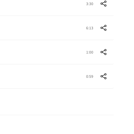
3:30
6:13
1:00
0:59