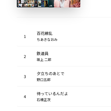
百花繚乱
1
ちあきなおみ
鉄道員
2
坂上 二郎
夕立ちのあとで
3
野口五郎
待っているんだよ
4
石橋正次