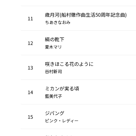
歳月河(船村徹作曲生活50周年記念曲)
11
ちあきなおみ
絹の靴下
12
夏木マリ
咲きほこる花のように
13
谷村新司
ミカンが実る頃
14
藍美代子
ジパング
15
ピンク・レディー