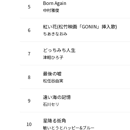
Born Again
5
中村雅俊
紅い花(松竹映画「GONIN」挿入歌)
6
ちあきなおみ
どっちみち人生
7
津軽ひろ子
最後の嘘
8
松任谷由実
遠い海の記憶
9
石川セリ
星降る街角
10
敏いとうとハッピー&ブルー