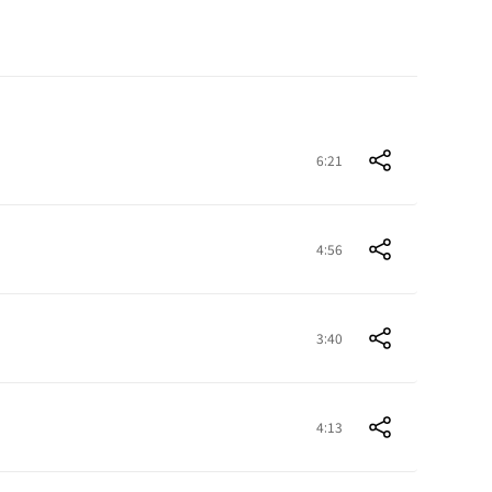
6:21
4:56
3:40
4:13