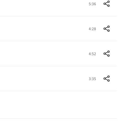
5:36
4:28
4:52
3:35