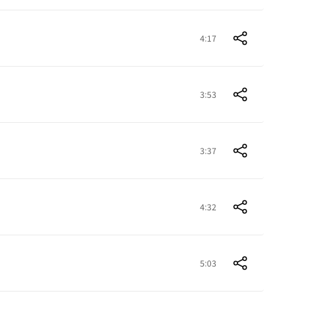
4:17
3:53
3:37
4:32
5:03