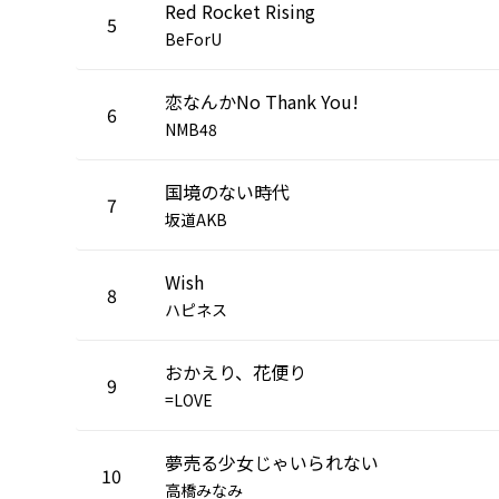
Red Rocket Rising
5
BeForU
恋なんかNo Thank You!
6
NMB48
国境のない時代
7
坂道AKB
Wish
8
ハピネス
おかえり、花便り
9
=LOVE
夢売る少女じゃいられない
10
高橋みなみ