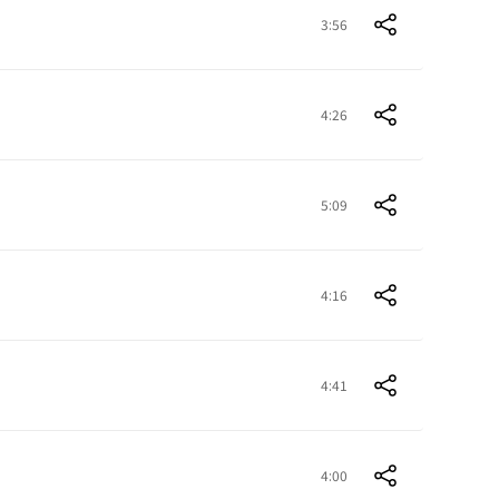
3:56
4:26
5:09
4:16
4:41
4:00