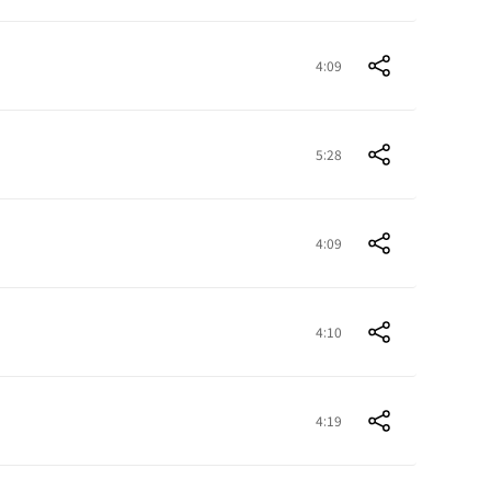
4:09
5:28
4:09
4:10
4:19