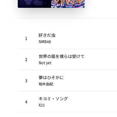
好きだ虫
1
NMB48
世界の風を僕らは受けて
2
Not yet
夢はひそかに
3
柏木由紀
キヨミ・ソング
4
X21