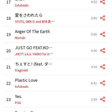
17
4:53
tofubeats
愛をさわれたら
18
3:45
S
TUTS, SIKK-O and 鈴木真海子
Anger Of The Earth
19
3:06
Nomak
JUST GO FEAT.KODA KUMI
20
4:26
J
HETT a.k.a. YAKKO for AQUARIUS
ちぇすと! (feat. ダイダラボッチ)
21
3:54
Fragment
Plastic Love
22
6:41
tofubeats
Yes.
23
1:59
PSG