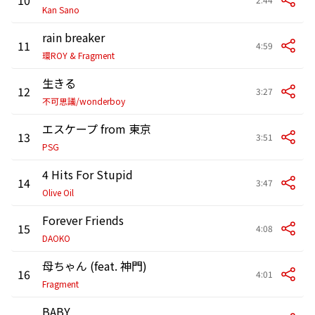
Kan Sano
rain breaker
11
4:59
環ROY & Fragment
生きる
12
3:27
不可思議/wonderboy
エスケープ from 東京
13
3:51
PSG
4 Hits For Stupid
14
3:47
Olive Oil
Forever Friends
15
4:08
DAOKO
母ちゃん (feat. 神門)
16
4:01
Fragment
BABY