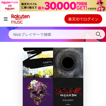
キャンペーン
料金プラン
楽天IDでログイン
Webプレイヤー
使い方
ご契約内容の確認・変更
ヘルプ
初回30日間無料お試し