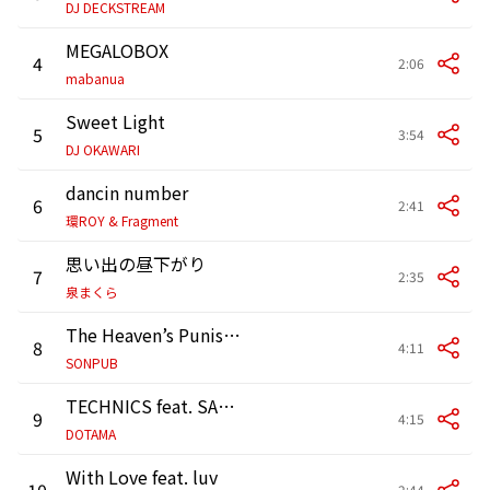
DJ DECKSTREAM
MEGALOBOX
4
2:06
mabanua
Sweet Light
5
3:54
DJ OKAWARI
dancin number
6
2:41
環ROY & Fragment
思い出の昼下がり
7
2:35
泉まくら
The Heaven’s Punishment
8
4:11
SONPUB
TECHNICS feat. SAM, MAKA & NAIKA MC
9
4:15
DOTAMA
With Love feat. luv
10
2:44