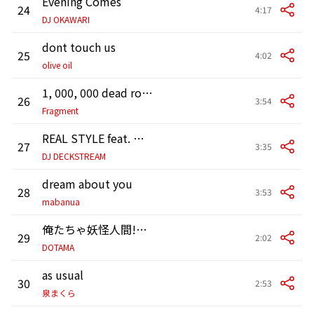
Evening Comes
24
4:17
DJ OKAWARI
dont touch us
25
4:02
olive oil
1, 000, 000 dead rock kill (feat. DOTAMA, KMC, ハハノシキュウ & piz?)
26
3:54
Fragment
REAL STYLE feat. 川畑 要,Maccho
27
3:35
DJ DECKSTREAM
dream about you
28
3:53
mabanua
俺たちゃ妖怪人間!～人間目指して何が悪い～
29
2:02
DOTAMA
as usual
30
2:53
泉まくら