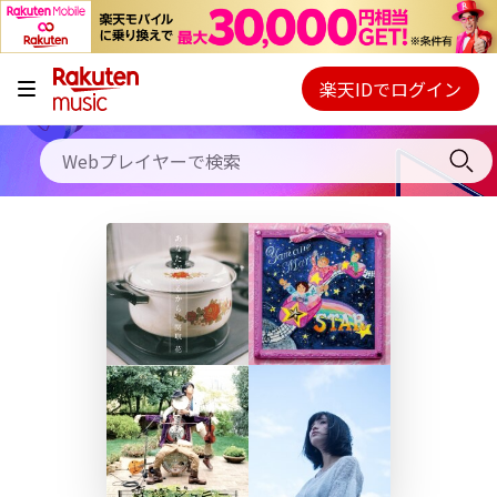
キャンペーン
料金プラン
楽天IDでログイン
Webプレイヤー
使い方
ご契約内容の確認・変更
ヘルプ
初回30日間無料お試し