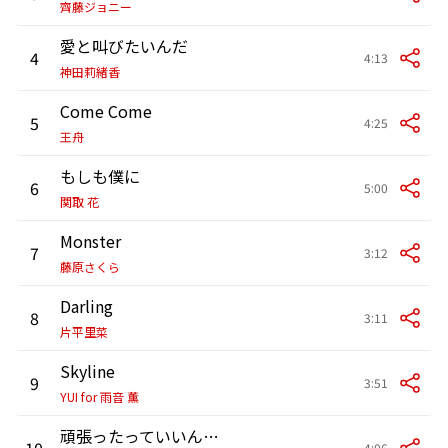
齊藤ジョニー
愛と叫びたいんだ
4
4:13
神田莉緒香
Come Come
5
4:25
王舟
もしも僕に
6
5:00
関取 花
Monster
7
3:12
藤原さくら
Darling
8
3:11
片平里菜
Skyline
9
3:51
YUI for 雨音 薫
頑張ったっていいんじゃない
10
4:06