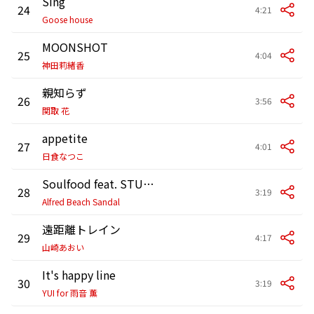
Sing
24
4:21
Goose house
MOONSHOT
25
4:04
神田莉緒香
親知らず
26
3:56
関取 花
appetite
27
4:01
日食なつこ
Soulfood feat. STUTS
28
3:19
Alfred Beach Sandal
遠距離トレイン
29
4:17
山崎あおい
It's happy line
30
3:19
YUI for 雨音 薫