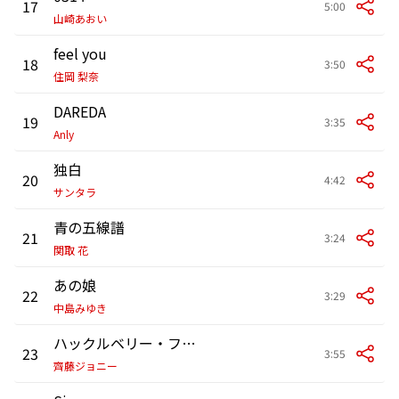
17
5:00
山崎あおい
feel you
18
3:50
住岡 梨奈
DAREDA
19
3:35
Anly
独白
20
4:42
サンタラ
青の五線譜
21
3:24
関取 花
あの娘
22
3:29
中島みゆき
ハックルベリー・フィン
23
3:55
齊藤ジョニー