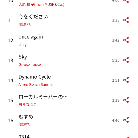
大原 櫻子(from MUSH&Co.)
今をください
11
3:38
関取 花
once again
12
3:42
chay
Sky
13
5:35
Goose house
Dynamo Cycle
14
2:51
Alfred Beach Sandal
ローカルミーハーのうた
15
3:39
日食なつこ
むすめ
16
4:40
関取花
0314