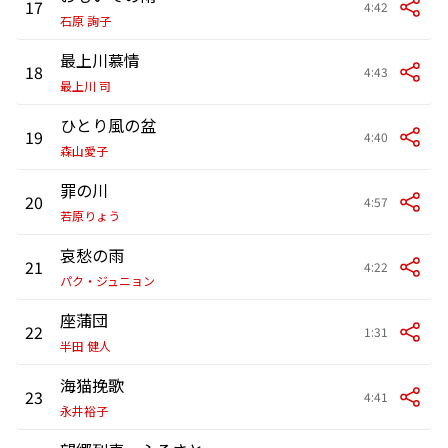
17
4:42
石原 詢子
最上川慕情
18
4:43
最上川 司
ひとり風の盆
19
4:40
森山愛子
罪の川
20
4:57
若原りょう
哀愁の雨
21
4:22
パク・ジュニョン
座蒲団
22
1:31
半田 健人
海猫挽歌
23
4:41
永井裕子