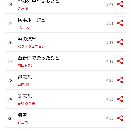
望郷列車～ふるさとを訪ねて～
24
3:47
美月優
横浜ルージュ
25
3:31
北川 大介
涙の流星
26
5:17
パク・ジュニョン
西新宿で逢ったひと
27
4:19
前田有紀
緋恋花
28
4:28
山内 惠介
冬恋花
29
4:55
花咲ゆき美
海雪
30
4:33
ジェロ