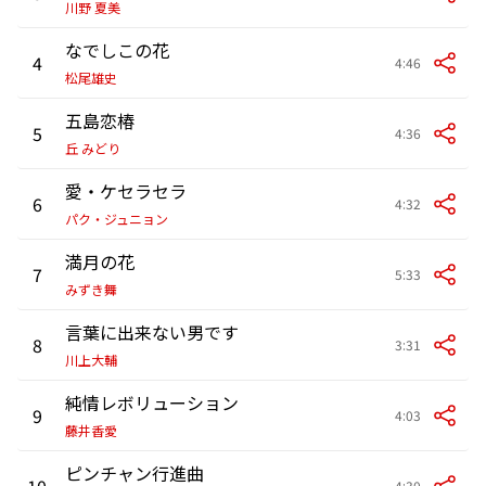
川野 夏美
なでしこの花
4
4:46
松尾雄史
五島恋椿
5
4:36
丘 みどり
愛・ケセラセラ
6
4:32
パク・ジュニョン
満月の花
7
5:33
みずき舞
言葉に出来ない男です
8
3:31
川上大輔
純情レボリューション
9
4:03
藤井香愛
ピンチャン行進曲
10
4:30