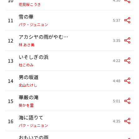
花見桜こうき
雪の華
11
5:37
パク・ジュニョン
アカシヤの雨がやむとき
12
3:35
林 あさ美
いそしぎの浜
13
4:22
杜このみ
男の坂道
14
4:48
北山たけし
華厳の滝
15
5:01
葵かを里
海に語りて
16
4:35
パク・ジュニョン
おもいでの雨