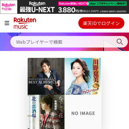
キャンペーン
料金プラン
楽天IDでログイン
Webプレイヤー
使い方
ご契約内容の確認・変更
ヘルプ
初回30日間無料お試し