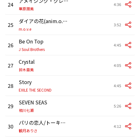
アメイジング・グレイス
24
4:36
華原朋美
ダイアの花(anim.o.v.e BEST)
25
3:52
m.o.v.e
Be On Top
26
4:45
J Soul Brothers
Crystal
27
4:05
鈴木亜美
Story
28
4:45
EXILE THE SECOND
SEVEN SEAS
29
5:26
相川七瀬
パリの恋人/トーキョーの恋人
30
4:12
観月ありさ