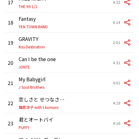
17
4:32
THE 99 1/2
Fantasy
18
6:14
YEN TOWN BAND
GRAVITY
19
2:01
Kiss Destination
Can I be the one
20
4:31
JONTE
My Babygirl
21
4:01
J Soul Brothers
恋しさと せつなさと 心強さと 2023
22
4:19
篠原涼子 with t.komuro
君とオートバイ
23
4:16
PUFFY