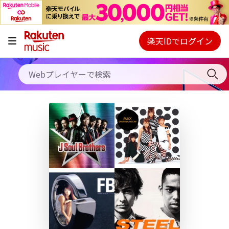
キャンペーン
料金プラン
楽天IDでログイン
Webプレイヤー
使い方
ご契約内容の確認・変更
ヘルプ
初回30日間無料お試し