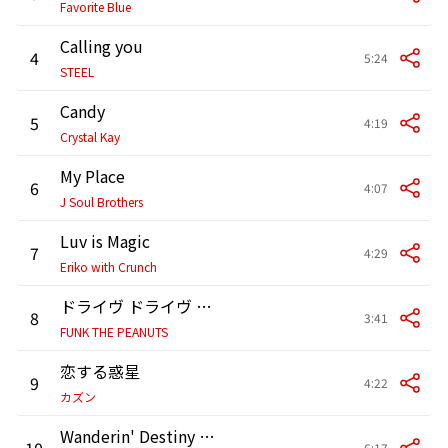
Favorite Blue
Calling you
4
5:24
STEEL
Candy
5
4:19
Crystal Kay
My Place
6
4:07
J Soul Brothers
Luv is Magic
7
4:29
Eriko with Crunch
ドライヴ ドライヴ ウレシイナ!
8
3:41
FUNK THE PEANUTS
恋する惑星
9
4:22
カズン
Wanderin' Destiny (STRAIGHT RUN)
10
6:17