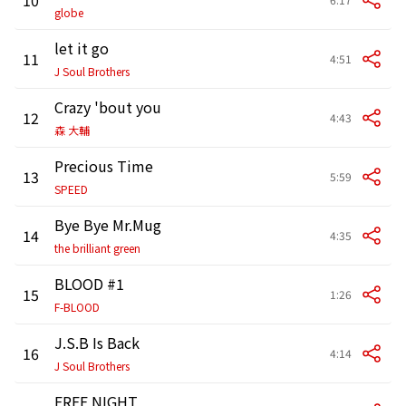
globe
let it go
11
4:51
J Soul Brothers
Crazy 'bout you
12
4:43
森 大輔
Precious Time
13
5:59
SPEED
Bye Bye Mr.Mug
14
4:35
the brilliant green
BLOOD #1
15
1:26
F-BLOOD
J.S.B Is Back
16
4:14
J Soul Brothers
FREE NIGHT