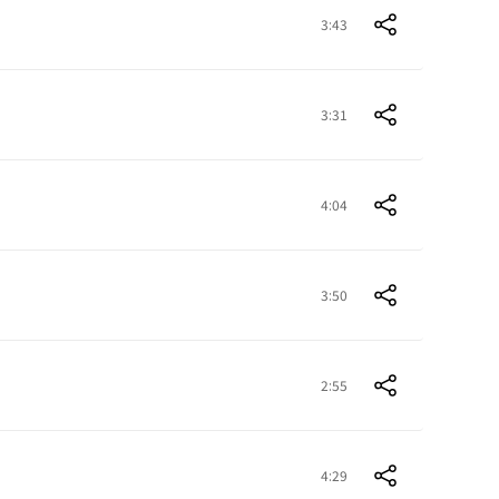
3:43
3:31
4:04
3:50
2:55
4:29