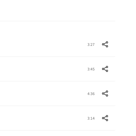
3:27
3:45
4:36
3:14