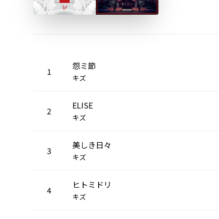
怨ミ節
1
キズ
ELISE
2
キズ
美しき日々
3
キズ
ヒトミドリ
4
キズ