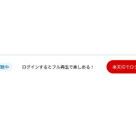
試聴中
ログインするとフル再生で楽しめる！
楽天IDでロ