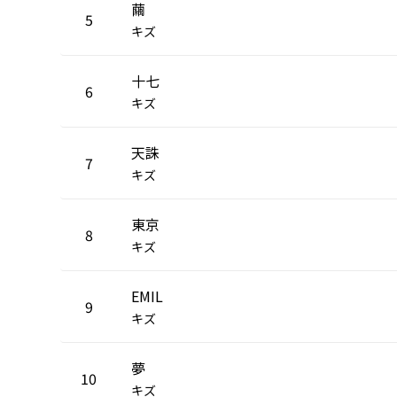
繭
5
キズ
十七
6
キズ
天誅
7
キズ
東京
8
キズ
EMIL
9
キズ
夢
10
キズ