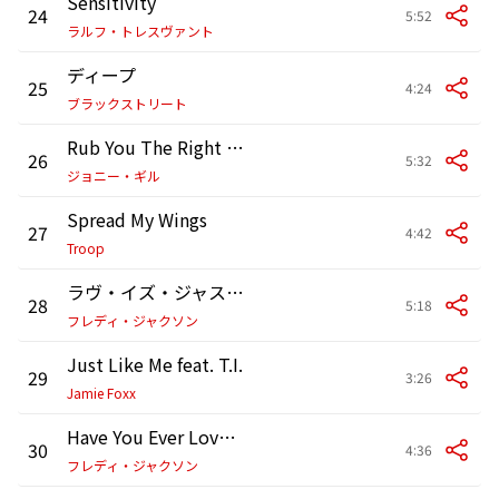
Sensitivity
24
5:52
ラルフ・トレスヴァント
ディープ
25
4:24
ブラックストリート
Rub You The Right Way
26
5:32
ジョニー・ギル
Spread My Wings
27
4:42
Troop
ラヴ・イズ・ジャスト・ア・タッチ・アウェイ
28
5:18
フレディ・ジャクソン
Just Like Me feat. T.I.
29
3:26
Jamie Foxx
Have You Ever Loved Somebody
30
4:36
フレディ・ジャクソン