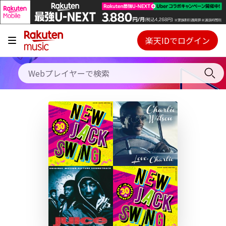
キャンペーン
料金プラン
楽天IDでログイン
Webプレイヤー
使い方
ご契約内容の確認・変更
ヘルプ
初回30日間無料お試し