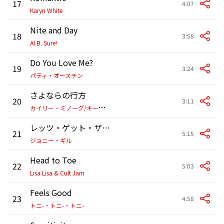
17
4:07
Karyn White
Nite and Day
18
3:58
Al B. Sure!
Do You Love Me?
19
3:24
パティ・オースチン
さよならの行方
20
3:11
カ
イリー・ミノーグ/キース・ワシントン
レッツ・ゲット・ザ・ムード・ライト
21
5:15
ジョニー・ギル
Head to Toe
22
5:03
Lisa Lisa & Cult Jam
Feels Good
23
4:58
トニ-・トニ-・トニ-