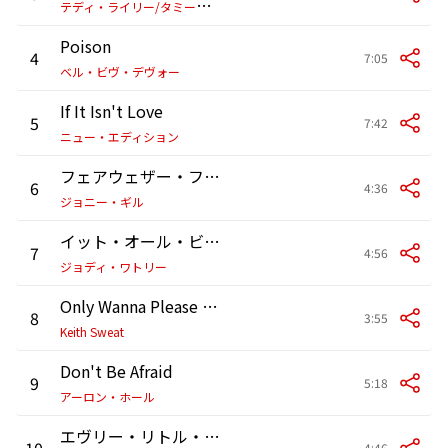
テ
ディ・ライリー/タミー・ルーカス
Poison
4
7:05
ベル・ビヴ・デヴォー
If It Isn't Love
5
7:42
ニュー・エディション
フェアウェザー・フレンド
6
4:36
ジョニー・ギル
イット・オール・ビギンズ・ウィズ・ユー
7
4:56
ジョディ・ワトリー
Only Wanna Please You
8
3:55
Keith Sweat
Don't Be Afraid
9
5:18
アーロン・ホール
エヴリー・リトル・シング・ユー・ドゥ
10
4:46