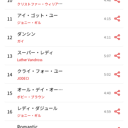
ク
リストファー・ウィリアムズ
アイ・ゴット・ユー
11
4:15
ジョニー・ギル
ダンシン
12
4:11
ガイ
スーパー・レディ
13
5:07
Luther Vandross
クライ・フォー・ユー
14
5:02
JODECI
オール・デイ・オール・ナイト
15
4:40
ボビー・ブラウン
レディ・ダジュール
16
4:59
ジョニー・ギル
Romantic