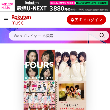
キャンペーン
料金プラン
楽天IDでログイン
Webプレイヤー
使い方
ご契約内容の確認・変更
ヘルプ
初回30日間無料お試し