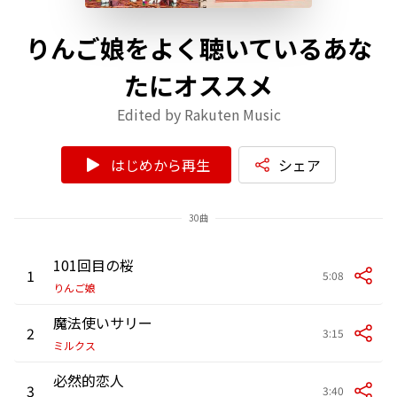
りんご娘をよく聴いているあな
たにオススメ
Edited by Rakuten Music
はじめから再生
シェア
30曲
101回目の桜
1
5:08
りんご娘
魔法使いサリー
2
3:15
ミルクス
必然的恋人
3
3:40