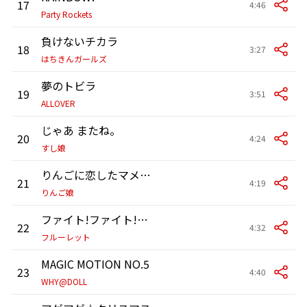
17
4:46
Party Rockets
負けないチカラ
18
3:27
はちきんガールズ
夢のトビラ
19
3:51
ALLOVER
じゃあ またね。
20
4:24
すし娘
りんごに恋したマメコバチ
21
4:19
りんご娘
ファイト!ファイト!ファイト!
22
4:32
フルーレット
MAGIC MOTION NO.5
23
4:40
WHY@DOLL