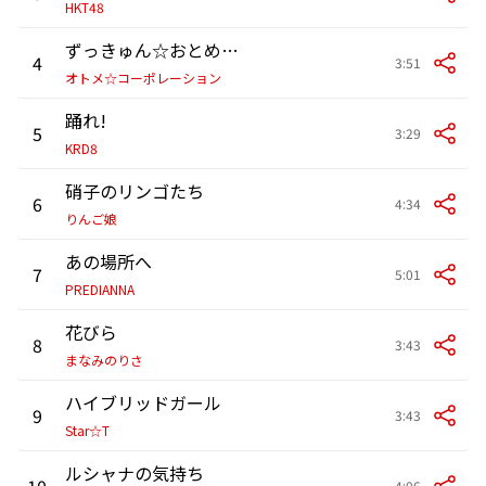
HKT48
ずっきゅん☆おとめろでぃ♪
4
3:51
オトメ☆コーポレーション
踊れ!
5
3:29
KRD8
硝子のリンゴたち
6
4:34
りんご娘
あの場所へ
7
5:01
PREDIANNA
花びら
8
3:43
まなみのりさ
ハイブリッドガール
9
3:43
Star☆T
ルシャナの気持ち
10
4:06