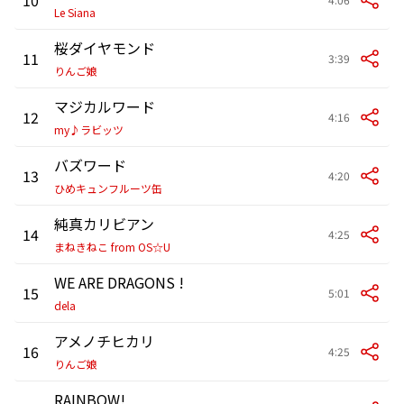
Le Siana
桜ダイヤモンド
11
3:39
りんご娘
マジカルワード
12
4:16
my♪ラビッツ
バズワード
13
4:20
ひめキュンフルーツ缶
純真カリビアン
14
4:25
まねきねこ from OS☆U
WE ARE DRAGONS !
15
5:01
dela
アメノチヒカリ
16
4:25
りんご娘
RAINBOW!