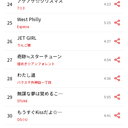
アゲアゲ☆クリスマス
24
4:23
7☆3
West Philly
25
5:25
Especia
JET GIRL
26
4:37
りんご娘
奇跡≒スターチューン
27
4:54
煌めき☆アンフォレント
わたし道
28
4:36
バクステ外神田一丁目
無謀な夢は覚めることがない
29
5:05
STU48
もうすぐKissだよ☆ (Chu!Chu!Chu!)
30
4:41
OS☆U