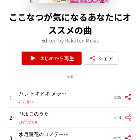
ここなつが気になるあなたにオ
ススメの曲
Edited by Rakuten Music
はじめから再生
シェア
30曲
ハレ トキドキ メランコリック
1
3:35
ここなつ
ひよこのうた
2
4:14
Le☆S☆Ca
水月鏡花のコノテーション
3
4:25