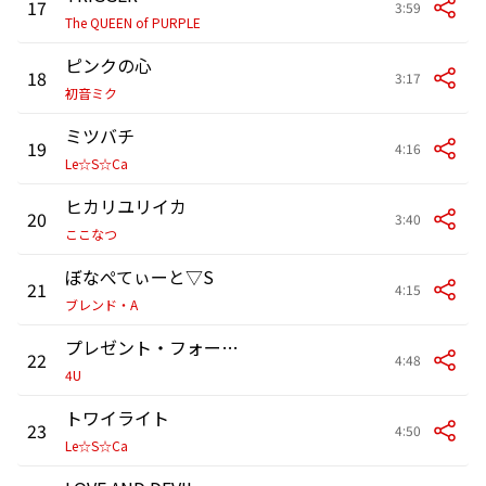
17
3:59
The QUEEN of PURPLE
ピンクの心
18
3:17
初音ミク
ミツバチ
19
4:16
Le☆S☆Ca
ヒカリユリイカ
20
3:40
ここなつ
ぼなぺてぃーと▽S
21
4:15
ブレンド・A
プレゼント・フォー・ユー
22
4:48
4U
トワイライト
23
4:50
Le☆S☆Ca