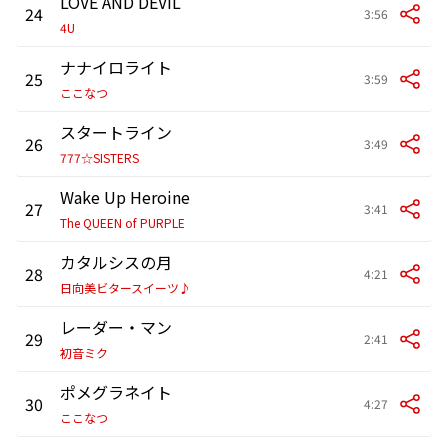
LOVE AND DEVIL
24
3:56
4U
ナナイロライト
25
3:59
ここなつ
スタートライン
26
3:49
777☆SISTERS
Wake Up Heroine
27
3:41
The QUEEN of PURPLE
カタルシスの月
28
4:21
日向美ビタースイーツ♪
レーダー・マン
29
2:41
初音ミク
ポメグラネイト
30
4:27
ここなつ