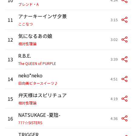
ブレンド・A
アナーキーインザ夕景
11
3:15
ここなつ
気になるあの娘
12
3:02
相対性理論
R.B.E.
13
3:39
The QUEEN of PURPLE
neko*neko
14
4:51
日向美ビタースイーツ♪
弁天様はスピリチュア
15
4:19
相対性理論
NATSUKAGE -夏陰-
16
4:36
777☆SISTERS
TRIGGER