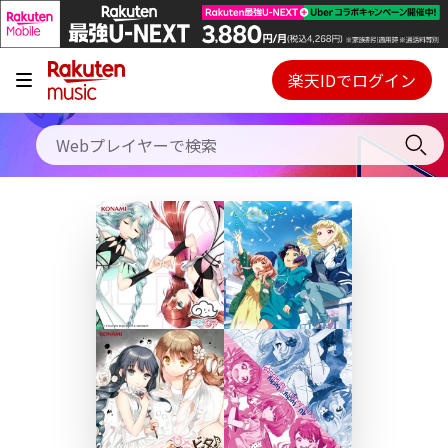
キャンペーン
料金プラン
楽天IDでログイン
Webプレイヤー
使い方
ご契約内容の確認・変更
ヘルプ
初回30日間無料お試し