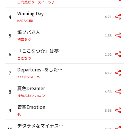
日向美ビタースイーツ♪
Winning Day
4
4:21
KARAKURI
焼ソバ老人
5
1:53
初音ミク
「ここなつ☆」は夢のカタチ
6
1:51
ここなつ
Departures -あしたの歌-
7
4:12
777☆SISTERS
夏色Dreamer
8
4:36
ゆめふわマカロン
青空Emotion
9
3:53
4U
デタラメなマイナスとプラスにおけるブレンド考
10
4:34