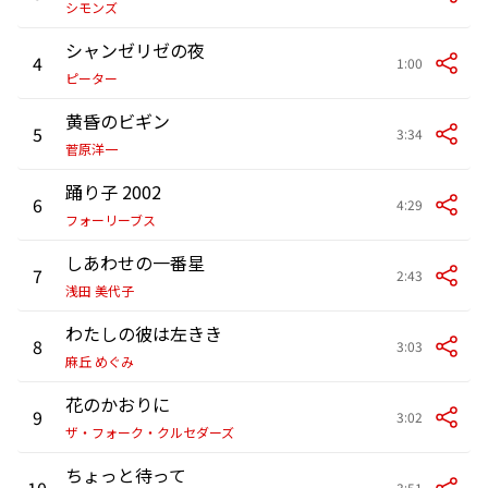
シモンズ
シャンゼリゼの夜
4
1:00
ピーター
黄昏のビギン
5
3:34
菅原洋一
踊り子 2002
6
4:29
フォーリーブス
しあわせの一番星
7
2:43
浅田 美代子
わたしの彼は左きき
8
3:03
麻丘 めぐみ
花のかおりに
9
3:02
ザ・フォーク・クルセダーズ
ちょっと待って
10
3:51