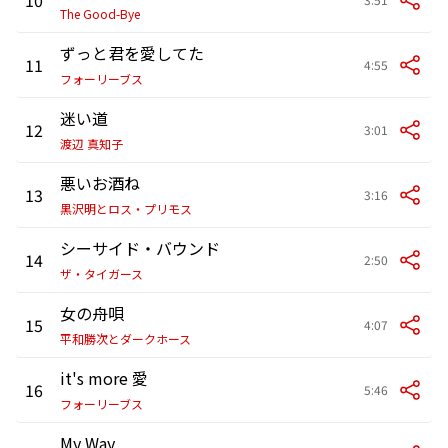
The Good-Bye
ずっと君を愛してた
11
4:55
フォーリーブス
迷い道
12
3:01
渡辺 真知子
悪いお酒ね
13
3:16
黒沢明とロス・プリモス
シーサイド・バウンド
14
2:50
ザ・タイガース
女の舟唄
15
4:07
平和勝次とダークホース
it's more 愛
16
5:46
フォーリーブス
My Way