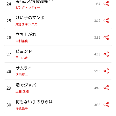
第1話 人情物語篇 カルメン'77
24
1:57
ピンク・レディー
けい子のマンボ
25
3:19
殿さまキングス
立ち上がれ
26
3:39
中村雅俊
ビヨンド
27
4:28
平山みき
サムライ
28
5:15
沢田研二
渚でジャバ
29
4:46
上田 正樹
何もない手のひらは
30
3:38
湯原昌幸