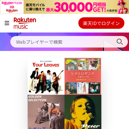
キャンペーン
料金プラン
楽天IDでログイン
Webプレイヤー
使い方
ご契約内容の確認・変更
ヘルプ
初回30日間無料お試し