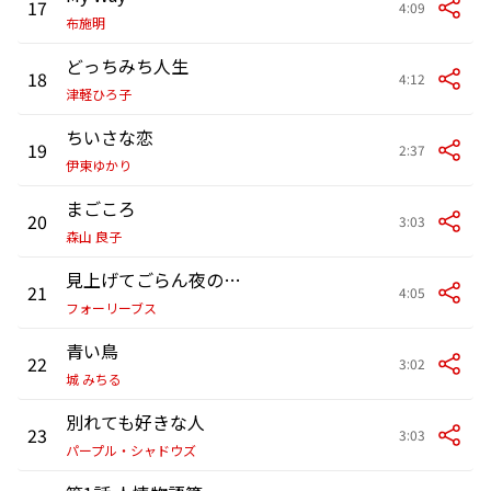
17
4:09
布施明
どっちみち人生
18
4:12
津軽ひろ子
ちいさな恋
19
2:37
伊東ゆかり
まごころ
20
3:03
森山 良子
見上げてごらん夜の星を
21
4:05
フォーリーブス
青い鳥
22
3:02
城 みちる
別れても好きな人
23
3:03
パープル・シャドウズ