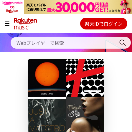
キャンペーン
料金プラン
楽天IDでログイン
Webプレイヤー
使い方
ご契約内容の確認・変更
ヘルプ
初回30日間無料お試し