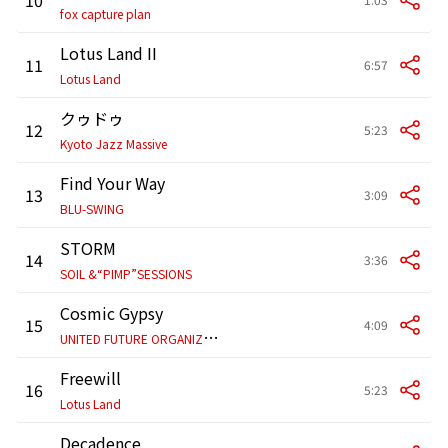
fox capture plan
Lotus Land II
11
6:57
Lotus Land
クゥドゥ
12
5:23
Kyoto Jazz Massive
Find Your Way
13
3:09
BLU-SWING
STORM
14
3:36
SOIL &“PIMP”SESSIONS
Cosmic Gypsy
15
4:09
U
NITED FUTURE ORGANIZATION
Freewill
16
5:23
Lotus Land
Decadence