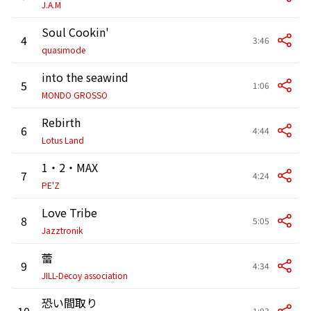
J.A.M
Soul Cookin'
4
3:46
quasimode
into the seawind
5
1:06
MONDO GROSSO
Rebirth
6
4:44
Lotus Land
1・2・MAX
7
4:24
PE'Z
Love Tribe
8
5:05
Jazztronik
蕾
9
4:34
JILL-Decoy association
恐い間取り
10
1:03