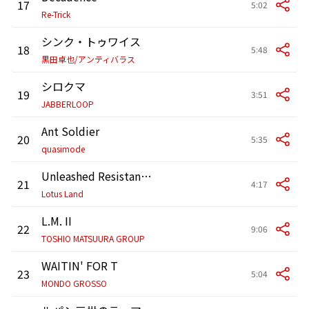
17
5:02
Re-Trick
シンク・トゥワイス
18
5:48
黒田卓也/アンティバラス
シロクマ
19
3:51
JABBERLOOP
Ant Soldier
20
5:35
quasimode
Unleashed Resistance
21
4:17
Lotus Land
L.M. II
22
9:06
TOSHIO MATSUURA GROUP
WAITIN' FOR T
23
5:04
MONDO GROSSO