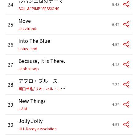
ルパン三世のテーマ
24
5:43
SOIL &“PIMP”SESSIONS
Move
25
6:42
Jazztronik
Into The Blue
26
4:52
Lotus Land
Because, It is There.
27
4:15
Jabberloop
アフロ・ブルース
28
7:24
黒
田卓也/リオーネル・ルエケ
New Things
29
4:32
J.A.M
Jolly Jolly
30
4:57
JILL-Decoy association