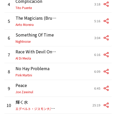
Complicación
4
3:18
Tito Puente
The Magicians (Bruxos)
5
5:16
Airto Moreira
Something Of Time
6
3:04
Nightnoise
Race With Devil On Spanish Highway
7
6:16
Al Di Meola
No Hay Problema
8
6:09
Pink Martini
Peace
9
6:45
Joe Zawinul
輝く水
10
25:19
エ
グベルト・ジスモンチ/ナナ・ヴァスコンセロス