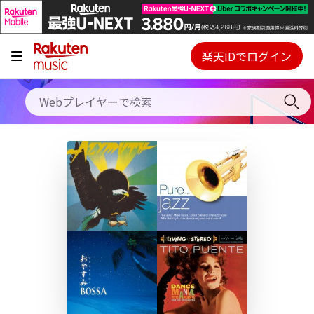
キャンペーン
料金プラン
楽天IDでログイン
Webプレイヤー
使い方
ご契約内容の確認・変更
ヘルプ
初回30日間無料お試し