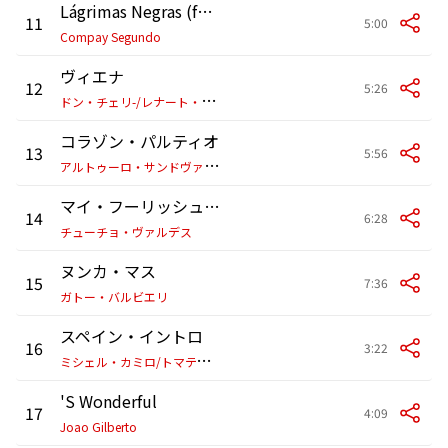
Lágrimas Negras (feat. Cesária Evora)
11
5:00
Compay Segundo
ヴィエナ
12
5:26
ド
ン・チェリ-/レナート・オーベリ/ボボ・ステンソン/アンデルス・ヨルミン/アンダーシュ・シェルベリ/オカイ・テミズ
コラゾン・パルティオ
13
5:56
ア
ルトゥーロ・サンドヴァル/アレハンドロ・サンス
マイ・フーリッシュ・ハート
14
6:28
チューチョ・ヴァルデス
ヌンカ・マス
15
7:36
ガトー・バルビエリ
スペイン・イントロ
16
3:22
ミ
シェル・カミロ/トマティート
'S Wonderful
17
4:09
Joao Gilberto