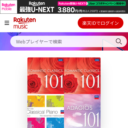
キャンペーン
料金プラン
楽天IDでログイン
Webプレイヤー
使い方
ご契約内容の確認・変更
ヘルプ
初回30日間無料お試し